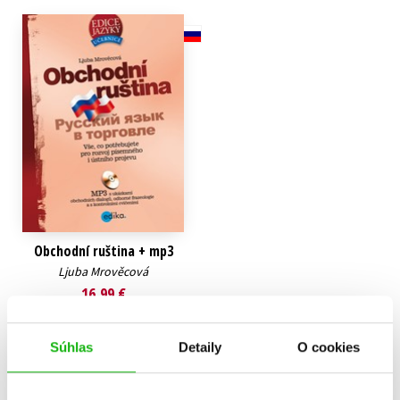
Technické vedy
Učebnice
Umenie a kultúra
Výchova a pedagogika
Young adult
Young adult (SK)
Zdravie a životný štýl
Všetky tituly
Obchodní ruština + mp3
Ljuba Mrověcová
16,99 €
Do košíka
Súhlas
Detaily
O cookies