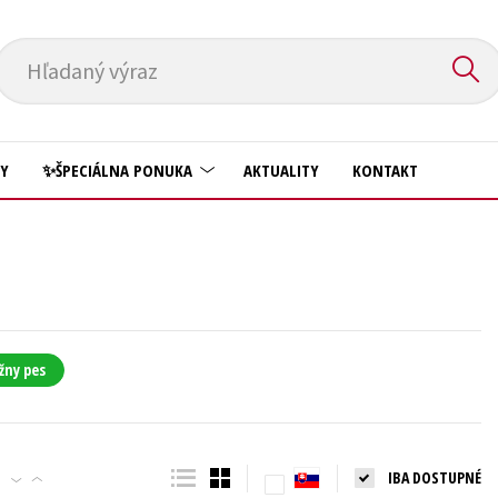
Hľadaný výraz
HY
✨ŠPECIÁLNA PONUKA
AKTUALITY
KONTAKT
Predškoláci
Komiks
Príroda a záhrada
Krížovky
Prírodné vedy
Kuchárske knihy
Technické vedy
žny pes
New Adult
Učebnice
Obchod a ekonómia
Umenie a kultúra
Ostatné
IBA DOSTUPNÉ
Výchova a pedagogika