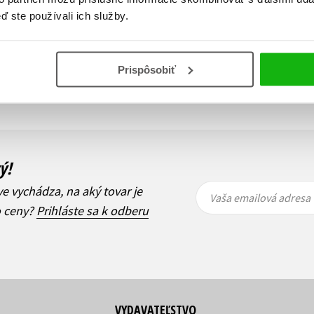
ď ste používali ich služby.
Zobraz záznamov
Prispôsobiť
i
1
Ďalší
ý!
Vaša
Vaša
ve vychádza, na aký tovar je
emailová
emailová
Vaša emailová adresa
adresa
adresa
o ceny?
Prihláste sa k odberu
VYDAVATEĽSTVO