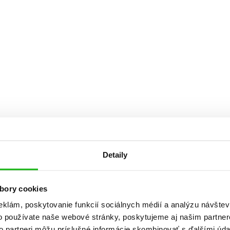
Počítače
dy
Young adult
Poézia
Young adult (SK)
Populárno - náučná pre dospelých
Zdravie a životný štýl
Populárno - náučné pre deti
Všetky tituly
Detaily
bory cookies
eklám, poskytovanie funkcií sociálnych médií a analýzu návšte
o používate naše webové stránky, poskytujeme aj našim partner
to partneri môžu príslušné informácie skombinovať s ďalšími údaj