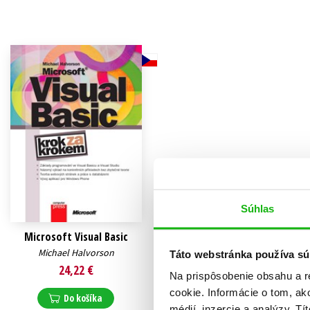
Humanitné a spoločenské ve
Auto - moto
Jazyky
Beletria pre deti
Kalendáre, diáre
Beletria pre dospelých
Kariéra a osobný rozvoj
Súhlas
Microsoft Visual Basic
Michael Halvorson
Táto webstránka používa sú
24,22 €
Na prispôsobenie obsahu a r
cookie. Informácie o tom, ak
Do košíka
médií, inzercie a analýzy. Tí