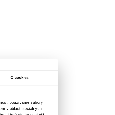
O cookies
vnosti používame súbory
om v oblasti sociálnych
mi, ktoré ste im poskytli