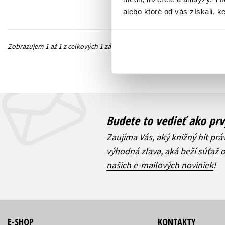
alebo ktoré od vás získali, ke
Zobrazujem 1 až 1 z celkových 1 záznamov
Predchádzajúc
Budete to vedieť ako prv
Zaujíma Vás, aký knižný hit prá
výhodná zľava, aká beží súťaž 
našich e-mailových noviniek
!
E-SHOP
KONTAKTY