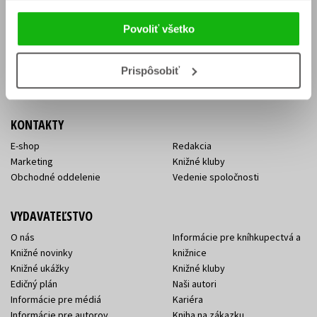
Vrátenie tovaru v lehote 14 dní
Súhlas so spracovaním
Cenník dopravy
osobných údajov
Povoliť všetko
FAQ
Ochrana súkromia
Spôsoby doručenia a platby
Nakupujte výhodne
Všeobecné obchodné
Prispôsobiť
podmienky
KONTAKTY
E-shop
Redakcia
Marketing
Knižné kluby
Obchodné oddelenie
Vedenie spoločnosti
VYDAVATEĽSTVO
O nás
Informácie pre kníhkupectvá a
Knižné novinky
knižnice
Knižné ukážky
Knižné kluby
Edičný plán
Naši autori
Informácie pre médiá
Kariéra
Informácie pre autorov
Kniha na zákazku