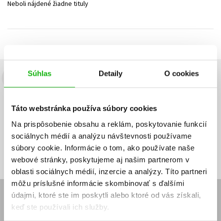
Neboli nájdené žiadne tituly
Technické vedy
Učebnice
Umenie a kultúra
Výchova a pedagogika
Young adult
Young adult (SK)
Zdravie a životný štýl
Všetky tituly
Súhlas
Detaily
O cookies
Budete to vedieť ako prvý!
Zaujíma Vás, aký knižný hit práve vychádza, na aký tovar je
Táto webstránka používa súbory cookies
výhodná zľava, aká beží súťaž o ceny?
Prihláste sa k odberu našich
e-mailových noviniek
!
Na prispôsobenie obsahu a reklám, poskytovanie funkcií
sociálnych médií a analýzu návštevnosti používame
Vaša
Vaša
Prihlásiť sa
emailová
emailová
Vaša emailová adresa
súbory cookie. Informácie o tom, ako používate naše
adresa
adresa
webové stránky, poskytujeme aj našim partnerom v
oblasti sociálnych médií, inzercie a analýzy. Títo partneri
môžu príslušné informácie skombinovať s ďalšími
údajmi, ktoré ste im poskytli alebo ktoré od vás získali,
E-SHOP
keď ste používali ich služby.
Kontakt
Reklamačný poriadok