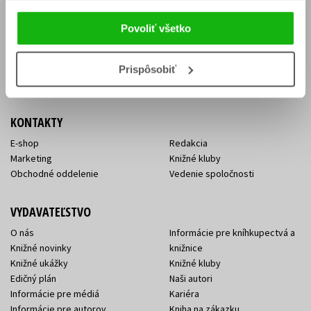
Vrátenie tovaru v lehote 14 dní
Súhlas so spracovaním
Cenník dopravy
osobných údajov
Povoliť všetko
FAQ
Ochrana súkromia
Spôsoby doručenia a platby
Nakupujte výhodne
Všeobecné obchodné
Prispôsobiť
podmienky
KONTAKTY
E-shop
Redakcia
Marketing
Knižné kluby
Obchodné oddelenie
Vedenie spoločnosti
VYDAVATEĽSTVO
O nás
Informácie pre kníhkupectvá a
Knižné novinky
knižnice
Knižné ukážky
Knižné kluby
Edičný plán
Naši autori
Informácie pre médiá
Kariéra
Informácie pre autorov
Kniha na zákazku