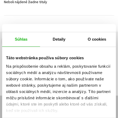
Neboli nájdené žiadne tituly
Technické vedy
Učebnice
Umenie a kultúra
Výchova a pedagogika
Young adult
Young adult (SK)
Zdravie a životný štýl
Všetky tituly
Súhlas
Detaily
O cookies
Budete to vedieť ako prvý!
Zaujíma Vás, aký knižný hit práve vychádza, na aký tovar je
Táto webstránka používa súbory cookies
výhodná zľava, aká beží súťaž o ceny?
Prihláste sa k odberu našich
e-mailových noviniek
!
Na prispôsobenie obsahu a reklám, poskytovanie funkcií
sociálnych médií a analýzu návštevnosti používame
Vaša
Vaša
Prihlásiť sa
emailová
emailová
Vaša emailová adresa
súbory cookie. Informácie o tom, ako používate naše
adresa
adresa
webové stránky, poskytujeme aj našim partnerom v
oblasti sociálnych médií, inzercie a analýzy. Títo partneri
môžu príslušné informácie skombinovať s ďalšími
údajmi, ktoré ste im poskytli alebo ktoré od vás získali,
E-SHOP
keď ste používali ich služby.
Kontakt
Reklamačný poriadok