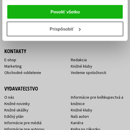
Vrátenie tovaru v lehote 14 dní
Súhlas so spracovaním
Cenník dopravy
osobných údajov
Povoliť všetko
FAQ
Ochrana súkromia
Spôsoby doručenia a platby
Nakupujte výhodne
Všeobecné obchodné
Prispôsobiť
podmienky
KONTAKTY
E-shop
Redakcia
Marketing
Knižné kluby
Obchodné oddelenie
Vedenie spoločnosti
VYDAVATEĽSTVO
O nás
Informácie pre kníhkupectvá a
Knižné novinky
knižnice
Knižné ukážky
Knižné kluby
Edičný plán
Naši autori
Informácie pre médiá
Kariéra
Informácie pre autorov
Kniha na zákazku