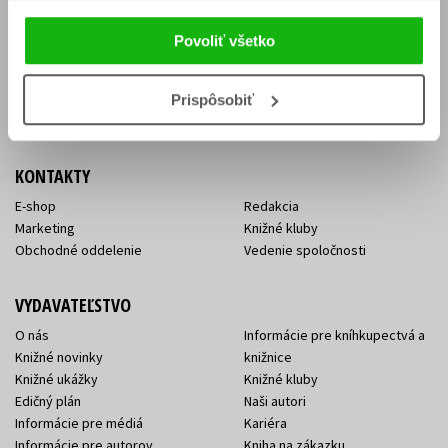
Vrátenie tovaru v lehote 14 dní
Súhlas so spracovaním
Cenník dopravy
osobných údajov
Povoliť všetko
FAQ
Ochrana súkromia
Spôsoby doručenia a platby
Nakupujte výhodne
Všeobecné obchodné
Prispôsobiť
podmienky
KONTAKTY
E-shop
Redakcia
Marketing
Knižné kluby
Obchodné oddelenie
Vedenie spoločnosti
VYDAVATEĽSTVO
O nás
Informácie pre kníhkupectvá a
Knižné novinky
knižnice
Knižné ukážky
Knižné kluby
Edičný plán
Naši autori
Informácie pre médiá
Kariéra
Informácie pre autorov
Kniha na zákazku