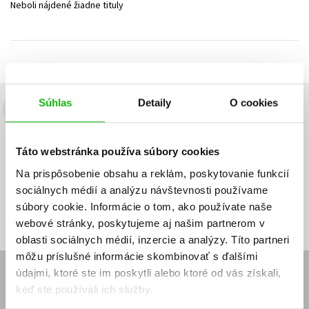
Neboli nájdené žiadne tituly
Technické vedy
Učebnice
Umenie a kultúra
Výchova a pedagogika
Young adult
Young adult (SK)
Zdravie a životný štýl
Všetky tituly
Súhlas
Detaily
O cookies
Budete to vedieť ako prvý!
Zaujíma Vás, aký knižný hit práve vychádza, na aký tovar je
Táto webstránka používa súbory cookies
výhodná zľava, aká beží súťaž o ceny?
Prihláste sa k odberu našich
e-mailových noviniek
!
Na prispôsobenie obsahu a reklám, poskytovanie funkcií
sociálnych médií a analýzu návštevnosti používame
Vaša
Vaša
Prihlásiť sa
emailová
emailová
Vaša emailová adresa
súbory cookie. Informácie o tom, ako používate naše
adresa
adresa
webové stránky, poskytujeme aj našim partnerom v
oblasti sociálnych médií, inzercie a analýzy. Títo partneri
môžu príslušné informácie skombinovať s ďalšími
údajmi, ktoré ste im poskytli alebo ktoré od vás získali,
E-SHOP
keď ste používali ich služby.
Kontakt
Reklamačný poriadok