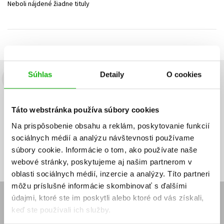
Neboli nájdené žiadne tituly
Technické vedy
Učebnice
Umenie a kultúra
Výchova a pedagogika
Young adult
Young adult (SK)
Zdravie a životný štýl
Všetky tituly
Súhlas
Detaily
O cookies
Budete to vedieť ako prvý!
Zaujíma Vás, aký knižný hit práve vychádza, na aký tovar je
Táto webstránka používa súbory cookies
výhodná zľava, aká beží súťaž o ceny?
Prihláste sa k odberu našich
e-mailových noviniek
!
Na prispôsobenie obsahu a reklám, poskytovanie funkcií
sociálnych médií a analýzu návštevnosti používame
Vaša
Vaša
Prihlásiť sa
emailová
emailová
Vaša emailová adresa
súbory cookie. Informácie o tom, ako používate naše
adresa
adresa
webové stránky, poskytujeme aj našim partnerom v
oblasti sociálnych médií, inzercie a analýzy. Títo partneri
môžu príslušné informácie skombinovať s ďalšími
údajmi, ktoré ste im poskytli alebo ktoré od vás získali,
E-SHOP
keď ste používali ich služby.
Kontakt
Reklamačný poriadok