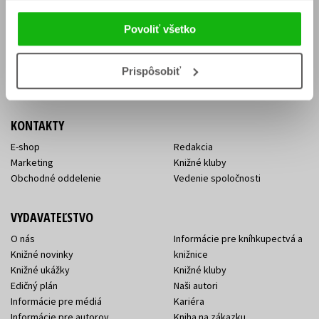
Vrátenie tovaru v lehote 14 dní
Súhlas so spracovaním
Cenník dopravy
osobných údajov
Povoliť všetko
FAQ
Ochrana súkromia
Spôsoby doručenia a platby
Nakupujte výhodne
Všeobecné obchodné
Prispôsobiť
podmienky
KONTAKTY
E-shop
Redakcia
Marketing
Knižné kluby
Obchodné oddelenie
Vedenie spoločnosti
VYDAVATEĽSTVO
O nás
Informácie pre kníhkupectvá a
Knižné novinky
knižnice
Knižné ukážky
Knižné kluby
Edičný plán
Naši autori
Informácie pre médiá
Kariéra
Informácie pre autorov
Kniha na zákazku