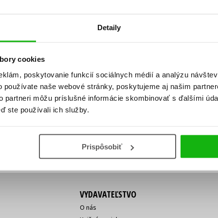
Počítače
dy
Young adult
Poézia
Detaily
Young adult (SK)
Populárno - náučná pre dospelých
Zdravie a životný štýl
Populárno - náučné pre deti
bory cookies
eklám, poskytovanie funkcií sociálnych médií a analýzu návšte
o používate naše webové stránky, poskytujeme aj našim partner
ý!
to partneri môžu príslušné informácie skombinovať s ďalšími údaj
Všetky tituly
Vaša
Vaša
ď ste používali ich služby.
ve vychádza, na aký tovar je
emailová
emailová
Vaša emailová adresa
adresa
adresa
o ceny?
Prihláste sa k odberu
Prispôsobiť
VYDAVATEĽSTVO
O nás