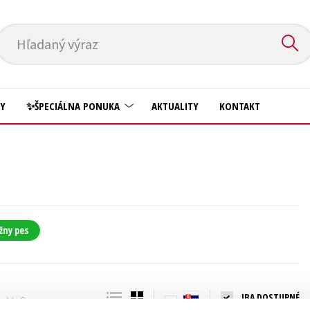
Hľadaný výraz
HY
✨ŠPECIÁLNA PONUKA
AKTUALITY
KONTAKT
Predškoláci
Komiks
Príroda a záhrada
Krížovky
Prírodné vedy
Kuchárske knihy
Technické vedy
žny pes
New Adult
Učebnice
Obchod a ekonómia
Umenie a kultúra
Ostatné
IBA DOSTUPNÉ
Výchova a pedagogika