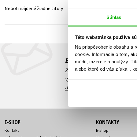
Neboli nájdené žiadne tituly
Humanitné a spoločenské ve
Auto - moto
Súhlas
Jazyky
Beletria pre deti
Kalendáre, diáre
Táto webstránka používa sú
Beletria pre dospelých
Kariéra a osobný rozvoj
Na prispôsobenie obsahu a r
cookie. Informácie o tom, ak
Budete to vedieť ako prv
médií, inzercie a analýzy. Tí
alebo ktoré od vás získali, ke
Zaujíma Vás, aký knižný hit prá
výhodná zľava, aká beží súťaž 
našich e-mailových noviniek
!
E-SHOP
KONTAKTY
Kontakt
E-shop