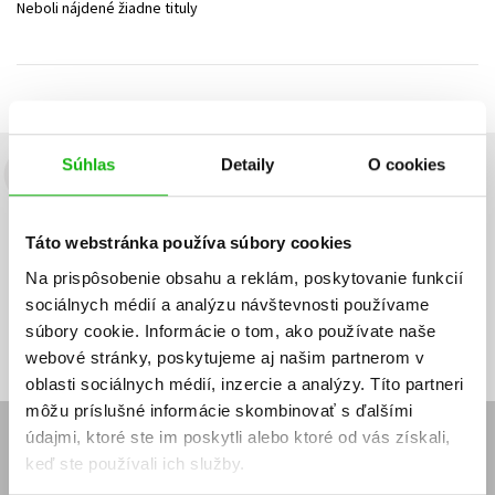
Neboli nájdené žiadne tituly
Technické vedy
Učebnice
Umenie a kultúra
Výchova a pedagogika
Young adult
Young adult (SK)
Zdravie a životný štýl
Všetky tituly
Súhlas
Detaily
O cookies
Budete to vedieť ako prvý!
Zaujíma Vás, aký knižný hit práve vychádza, na aký tovar je
Táto webstránka používa súbory cookies
výhodná zľava, aká beží súťaž o ceny?
Prihláste sa k odberu našich
e-mailových noviniek
!
Na prispôsobenie obsahu a reklám, poskytovanie funkcií
sociálnych médií a analýzu návštevnosti používame
Vaša
Vaša
Prihlásiť sa
emailová
emailová
Vaša emailová adresa
súbory cookie. Informácie o tom, ako používate naše
adresa
adresa
webové stránky, poskytujeme aj našim partnerom v
oblasti sociálnych médií, inzercie a analýzy. Títo partneri
môžu príslušné informácie skombinovať s ďalšími
údajmi, ktoré ste im poskytli alebo ktoré od vás získali,
E-SHOP
keď ste používali ich služby.
Kontakt
Reklamačný poriadok