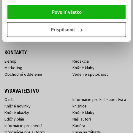
Vrátenie tovaru v lehote 14 dní
Súhlas so spracovaním
Cenník dopravy
osobných údajov
Povoliť všetko
FAQ
Ochrana súkromia
Spôsoby doručenia a platby
Nakupujte výhodne
Všeobecné obchodné
Prispôsobiť
podmienky
KONTAKTY
E-shop
Redakcia
Marketing
Knižné kluby
Obchodné oddelenie
Vedenie spoločnosti
VYDAVATEĽSTVO
O nás
Informácie pre kníhkupectvá a
Knižné novinky
knižnice
Knižné ukážky
Knižné kluby
Edičný plán
Naši autori
Informácie pre médiá
Kariéra
Informácie pre autorov
Kniha na zákazku