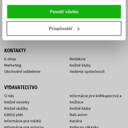
Vrátenie tovaru v lehote 14 dní
Súhlas so spracovaním
Cenník dopravy
osobných údajov
Povoliť všetko
FAQ
Ochrana súkromia
Spôsoby doručenia a platby
Nakupujte výhodne
Všeobecné obchodné
Prispôsobiť
podmienky
KONTAKTY
E-shop
Redakcia
Marketing
Knižné kluby
Obchodné oddelenie
Vedenie spoločnosti
VYDAVATEĽSTVO
O nás
Informácie pre kníhkupectvá a
Knižné novinky
knižnice
Knižné ukážky
Knižné kluby
Edičný plán
Naši autori
Informácie pre médiá
Kariéra
Informácie pre autorov
Kniha na zákazku