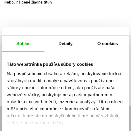
Neboli nájdené žiadne tituly
Technické vedy
Učebnice
Umenie a kultúra
Výchova a pedagogika
Young adult
Young adult (SK)
Zdravie a životný štýl
Všetky tituly
Súhlas
Detaily
O cookies
Budete to vedieť ako prvý!
Zaujíma Vás, aký knižný hit práve vychádza, na aký tovar je
Táto webstránka používa súbory cookies
výhodná zľava, aká beží súťaž o ceny?
Prihláste sa k odberu našich
e-mailových noviniek
!
Na prispôsobenie obsahu a reklám, poskytovanie funkcií
sociálnych médií a analýzu návštevnosti používame
Vaša
Vaša
Prihlásiť sa
emailová
emailová
Vaša emailová adresa
súbory cookie. Informácie o tom, ako používate naše
adresa
adresa
webové stránky, poskytujeme aj našim partnerom v
oblasti sociálnych médií, inzercie a analýzy. Títo partneri
môžu príslušné informácie skombinovať s ďalšími
údajmi, ktoré ste im poskytli alebo ktoré od vás získali,
E-SHOP
keď ste používali ich služby.
Kontakt
Reklamačný poriadok