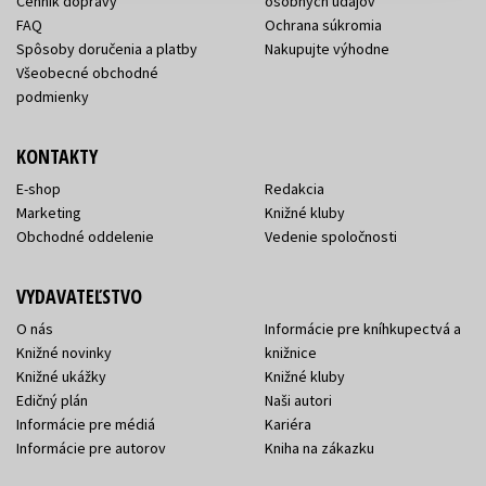
Cenník dopravy
osobných údajov
FAQ
Ochrana súkromia
Spôsoby doručenia a platby
Nakupujte výhodne
Všeobecné obchodné
podmienky
KONTAKTY
E-shop
Redakcia
Marketing
Knižné kluby
Obchodné oddelenie
Vedenie spoločnosti
VYDAVATEĽSTVO
O nás
Informácie pre kníhkupectvá a
Knižné novinky
knižnice
Knižné ukážky
Knižné kluby
Edičný plán
Naši autori
Informácie pre médiá
Kariéra
Informácie pre autorov
Kniha na zákazku