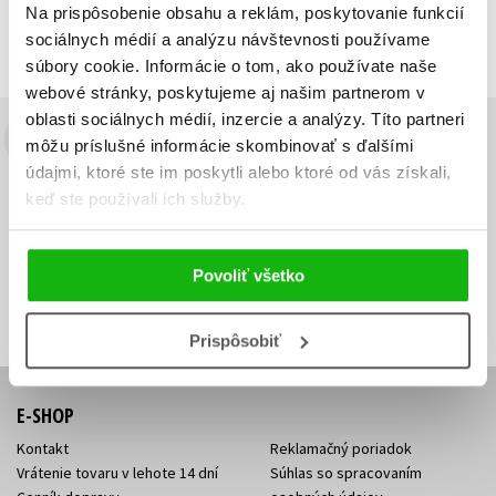
Na prispôsobenie obsahu a reklám, poskytovanie funkcií
Predchádzajúci
1
Ďalší
sociálnych médií a analýzu návštevnosti používame
súbory cookie. Informácie o tom, ako používate naše
webové stránky, poskytujeme aj našim partnerom v
oblasti sociálnych médií, inzercie a analýzy. Títo partneri
môžu príslušné informácie skombinovať s ďalšími
Budete to vedieť ako prvý!
údajmi, ktoré ste im poskytli alebo ktoré od vás získali,
Zaujíma Vás, aký knižný hit práve vychádza, na aký tovar je
keď ste používali ich služby.
výhodná zľava, aká beží súťaž o ceny?
Prihláste sa k odberu našich
e-mailových noviniek
!
Povoliť všetko
Vaša
Vaša
Prihlásiť sa
emailová
emailová
Vaša emailová adresa
adresa
adresa
Prispôsobiť
E-SHOP
Kontakt
Reklamačný poriadok
Vrátenie tovaru v lehote 14 dní
Súhlas so spracovaním