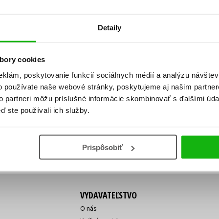
Počítače
dy
Young adult
Poézia
Detaily
Young adult (SK)
Populárno - náučná pre dospelých
Zdravie a životný štýl
Populárno - náučné pre deti
bory cookies
eklám, poskytovanie funkcií sociálnych médií a analýzu návšte
o používate naše webové stránky, poskytujeme aj našim partner
ý!
to partneri môžu príslušné informácie skombinovať s ďalšími údaj
Všetky tituly
Vaša
Vaša
ď ste používali ich služby.
ve vychádza, na aký tovar je
emailová
emailová
Vaša emailová adresa
adresa
adresa
o ceny?
Prihláste sa k odberu
Prispôsobiť
VYDAVATEĽSTVO
O nás