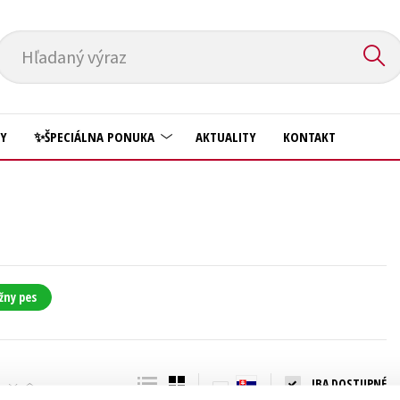
Hľadaný výraz
HY
✨ŠPECIÁLNA PONUKA
AKTUALITY
KONTAKT
Predškoláci
Komiks
Príroda a záhrada
Krížovky
Prírodné vedy
Kuchárske knihy
Technické vedy
žny pes
New Adult
Učebnice
Obchod a ekonómia
Umenie a kultúra
Ostatné
IBA DOSTUPNÉ
Výchova a pedagogika