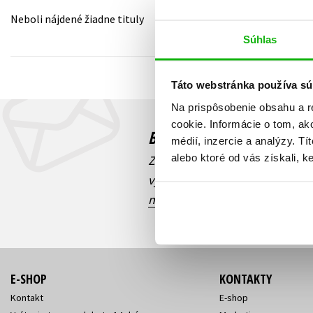
Neboli nájdené žiadne tituly
Humanitné a spoločenské ve
Auto - moto
Súhlas
Jazyky
Beletria pre deti
Kalendáre, diáre
Táto webstránka používa sú
Beletria pre dospelých
Kariéra a osobný rozvoj
Na prispôsobenie obsahu a r
cookie. Informácie o tom, ak
Budete to vedieť ako prv
médií, inzercie a analýzy. Tí
alebo ktoré od vás získali, ke
Zaujíma Vás, aký knižný hit prá
výhodná zľava, aká beží súťaž 
našich e-mailových noviniek
!
E-SHOP
KONTAKTY
Kontakt
E-shop