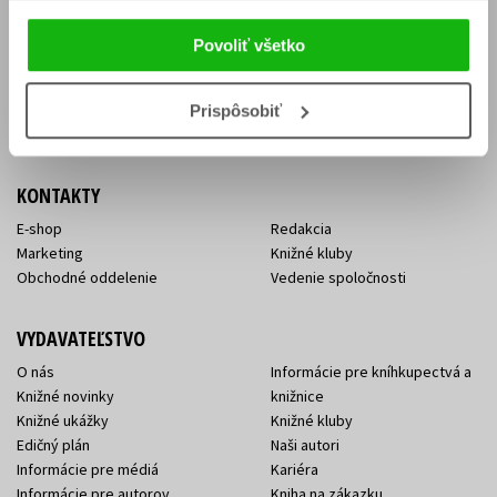
Vrátenie tovaru v lehote 14 dní
Súhlas so spracovaním
Cenník dopravy
osobných údajov
Povoliť všetko
FAQ
Ochrana súkromia
Spôsoby doručenia a platby
Nakupujte výhodne
Všeobecné obchodné
Prispôsobiť
podmienky
KONTAKTY
E-shop
Redakcia
Marketing
Knižné kluby
Obchodné oddelenie
Vedenie spoločnosti
VYDAVATEĽSTVO
O nás
Informácie pre kníhkupectvá a
Knižné novinky
knižnice
Knižné ukážky
Knižné kluby
Edičný plán
Naši autori
Informácie pre médiá
Kariéra
Informácie pre autorov
Kniha na zákazku