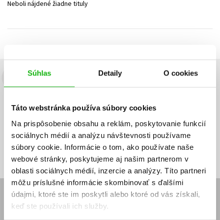
Neboli nájdené žiadne tituly
Technické vedy
Učebnice
Umenie a kultúra
Výchova a pedagogika
Young adult
Young adult (SK)
Zdravie a životný štýl
Všetky tituly
Súhlas
Detaily
O cookies
Budete to vedieť ako prvý!
Zaujíma Vás, aký knižný hit práve vychádza, na aký tovar je
Táto webstránka používa súbory cookies
výhodná zľava, aká beží súťaž o ceny?
Prihláste sa k odberu našich
e-mailových noviniek
!
Na prispôsobenie obsahu a reklám, poskytovanie funkcií
sociálnych médií a analýzu návštevnosti používame
Vaša
Vaša
Prihlásiť sa
emailová
emailová
Vaša emailová adresa
súbory cookie. Informácie o tom, ako používate naše
adresa
adresa
webové stránky, poskytujeme aj našim partnerom v
oblasti sociálnych médií, inzercie a analýzy. Títo partneri
môžu príslušné informácie skombinovať s ďalšími
údajmi, ktoré ste im poskytli alebo ktoré od vás získali,
E-SHOP
keď ste používali ich služby.
Kontakt
Reklamačný poriadok