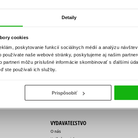
Počítače
dy
Young adult
Poézia
Detaily
Young adult (SK)
Populárno - náučná pre dospelých
Zdravie a životný štýl
Populárno - náučné pre deti
bory cookies
eklám, poskytovanie funkcií sociálnych médií a analýzu návšte
o používate naše webové stránky, poskytujeme aj našim partner
ý!
to partneri môžu príslušné informácie skombinovať s ďalšími údaj
Všetky tituly
Vaša
Vaša
ď ste používali ich služby.
ve vychádza, na aký tovar je
emailová
emailová
Vaša emailová adresa
adresa
adresa
o ceny?
Prihláste sa k odberu
Prispôsobiť
VYDAVATEĽSTVO
O nás