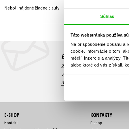
Neboli nájdené žiadne tituly
Humanitné a spoločenské ve
Auto - moto
Súhlas
Jazyky
Beletria pre deti
Kalendáre, diáre
Táto webstránka používa sú
Beletria pre dospelých
Kariéra a osobný rozvoj
Na prispôsobenie obsahu a r
cookie. Informácie o tom, ak
Budete to vedieť ako prv
médií, inzercie a analýzy. Tí
alebo ktoré od vás získali, ke
Zaujíma Vás, aký knižný hit prá
výhodná zľava, aká beží súťaž 
našich e-mailových noviniek
!
E-SHOP
KONTAKTY
Kontakt
E-shop