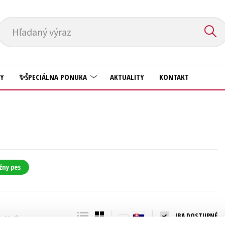
Hľadaný výraz
HY
✨ŠPECIÁLNA PONUKA
AKTUALITY
KONTAKT
Predškoláci
Komiks
Príroda a záhrada
Krížovky
Prírodné vedy
Kuchárske knihy
Technické vedy
žny pes
New Adult
Učebnice
Obchod a ekonómia
Umenie a kultúra
Ostatné
IBA DOSTUPNÉ
Výchova a pedagogika