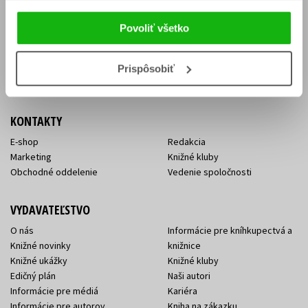
Vrátenie tovaru v lehote 14 dní
Súhlas so spracovaním
Cenník dopravy
osobných údajov
Povoliť všetko
FAQ
Ochrana súkromia
Spôsoby doručenia a platby
Nakupujte výhodne
Všeobecné obchodné
Prispôsobiť
podmienky
KONTAKTY
E-shop
Redakcia
Marketing
Knižné kluby
Obchodné oddelenie
Vedenie spoločnosti
VYDAVATEĽSTVO
O nás
Informácie pre kníhkupectvá a
Knižné novinky
knižnice
Knižné ukážky
Knižné kluby
Edičný plán
Naši autori
Informácie pre médiá
Kariéra
Informácie pre autorov
Kniha na zákazku