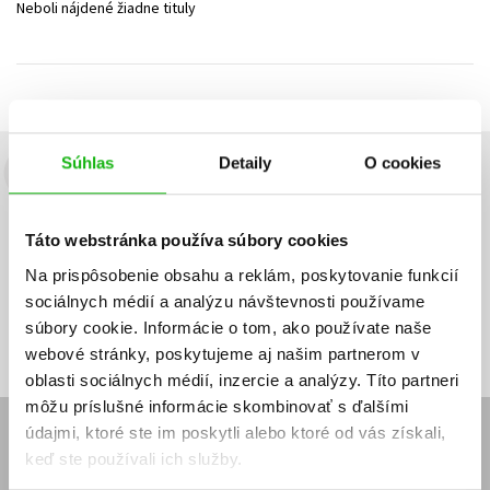
Neboli nájdené žiadne tituly
Technické vedy
Učebnice
Umenie a kultúra
Výchova a pedagogika
Young adult
Young adult (SK)
Zdravie a životný štýl
Všetky tituly
Súhlas
Detaily
O cookies
Budete to vedieť ako prvý!
Zaujíma Vás, aký knižný hit práve vychádza, na aký tovar je
Táto webstránka používa súbory cookies
výhodná zľava, aká beží súťaž o ceny?
Prihláste sa k odberu našich
e-mailových noviniek
!
Na prispôsobenie obsahu a reklám, poskytovanie funkcií
sociálnych médií a analýzu návštevnosti používame
Vaša
Vaša
Prihlásiť sa
emailová
emailová
Vaša emailová adresa
súbory cookie. Informácie o tom, ako používate naše
adresa
adresa
webové stránky, poskytujeme aj našim partnerom v
oblasti sociálnych médií, inzercie a analýzy. Títo partneri
môžu príslušné informácie skombinovať s ďalšími
údajmi, ktoré ste im poskytli alebo ktoré od vás získali,
E-SHOP
keď ste používali ich služby.
Kontakt
Reklamačný poriadok