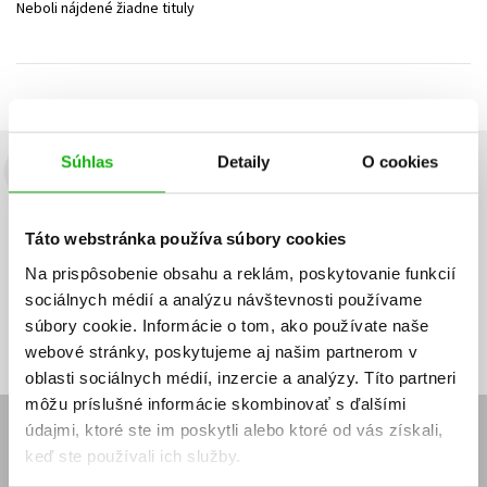
Neboli nájdené žiadne tituly
Technické vedy
Učebnice
Umenie a kultúra
Výchova a pedagogika
Young adult
Young adult (SK)
Zdravie a životný štýl
Všetky tituly
Súhlas
Detaily
O cookies
Budete to vedieť ako prvý!
Zaujíma Vás, aký knižný hit práve vychádza, na aký tovar je
Táto webstránka používa súbory cookies
výhodná zľava, aká beží súťaž o ceny?
Prihláste sa k odberu našich
e-mailových noviniek
!
Na prispôsobenie obsahu a reklám, poskytovanie funkcií
sociálnych médií a analýzu návštevnosti používame
Vaša
Vaša
Prihlásiť sa
emailová
emailová
Vaša emailová adresa
súbory cookie. Informácie o tom, ako používate naše
adresa
adresa
webové stránky, poskytujeme aj našim partnerom v
oblasti sociálnych médií, inzercie a analýzy. Títo partneri
môžu príslušné informácie skombinovať s ďalšími
údajmi, ktoré ste im poskytli alebo ktoré od vás získali,
E-SHOP
keď ste používali ich služby.
Kontakt
Reklamačný poriadok