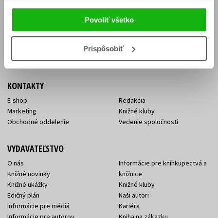
Vrátenie tovaru v lehote 14 dní
Súhlas so spracovaním
Cenník dopravy
osobných údajov
Povoliť všetko
FAQ
Ochrana súkromia
Spôsoby doručenia a platby
Nakupujte výhodne
Všeobecné obchodné
Prispôsobiť
podmienky
KONTAKTY
E-shop
Redakcia
Marketing
Knižné kluby
Obchodné oddelenie
Vedenie spoločnosti
VYDAVATEĽSTVO
O nás
Informácie pre kníhkupectvá a
Knižné novinky
knižnice
Knižné ukážky
Knižné kluby
Edičný plán
Naši autori
Informácie pre médiá
Kariéra
Informácie pre autorov
Kniha na zákazku