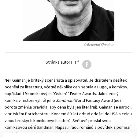
Technické vedy
Učebnice
Umenie a kultúra
Výchova a pedagogika
Young adult
Young adult (SK)
Zdravie a životný štýl
Všetky tituly
© Beowulf Sheehan
Stránka autora
Neil Gaiman je britský scenárista a spisovatel. Je držitelem desítek
ocenění za literaturu, včetně několika cen Nebula a Hugo, a komiksy,
například 19 komiksových "Oskarů" Eisner Awards. Jako jediný
komiks v historii vyhrál jeho
Sandman
World Fantasy Award (než
porota změnila pravidla, aby cena byla jen literární). Gaiman se narodil
v britském Portchesteru. Koncem 80. let odtud odešel do USA s celou
vlnou britských komiksových autorů. Světově proslul svou
komiksovou sérií Sandman. Napsal i řadu románů a povídek z pomezí
sci-fi, fantasy, pohádek a mytologie.