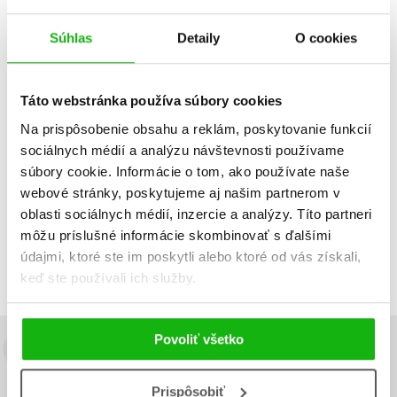
Súhlas
Detaily
O cookies
Strážny pes
Táto webstránka používa súbory cookies
Dátum vydania
Predajnosť
Názov
Na prispôsobenie obsahu a reklám, poskytovanie funkcií
Cena
sociálnych médií a analýzu návštevnosti používame
súbory cookie. Informácie o tom, ako používate naše
IBA DOSTUPNÉ
webové stránky, poskytujeme aj našim partnerom v
oblasti sociálnych médií, inzercie a analýzy. Títo partneri
Neboli nájdené žiadne tituly
môžu príslušné informácie skombinovať s ďalšími
údajmi, ktoré ste im poskytli alebo ktoré od vás získali,
keď ste používali ich služby.
Povoliť všetko
Budete to vedieť ako prvý!
Zaujíma Vás, aký knižný hit práve vychádza, na aký tovar je
Prispôsobiť