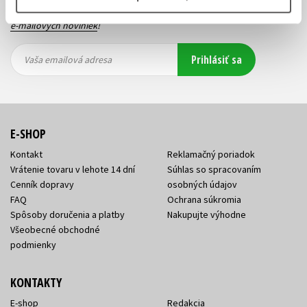
výhodná zľava, aká beží súťaž o ceny?
Prihláste sa k odberu našich
e-mailových noviniek
!
Vaša
Vaša
Prihlásiť sa
emailová
emailová
Vaša emailová adresa
adresa
adresa
E-SHOP
Kontakt
Reklamačný poriadok
Vrátenie tovaru v lehote 14 dní
Súhlas so spracovaním
Cenník dopravy
osobných údajov
FAQ
Ochrana súkromia
Spôsoby doručenia a platby
Nakupujte výhodne
Všeobecné obchodné
podmienky
KONTAKTY
E-shop
Redakcia