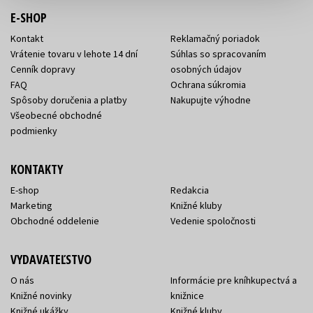
E-SHOP
Kontakt
Reklamačný poriadok
Vrátenie tovaru v lehote 14 dní
Súhlas so spracovaním
Cenník dopravy
osobných údajov
FAQ
Ochrana súkromia
Spôsoby doručenia a platby
Nakupujte výhodne
Všeobecné obchodné
podmienky
KONTAKTY
E-shop
Redakcia
Marketing
Knižné kluby
Obchodné oddelenie
Vedenie spoločnosti
VYDAVATEĽSTVO
O nás
Informácie pre kníhkupectvá a
Knižné novinky
knižnice
Knižné ukážky
Knižné kluby