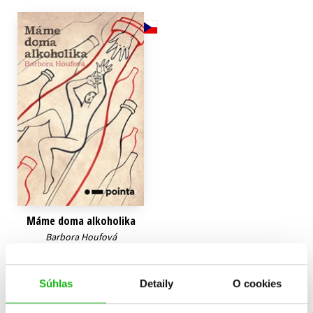
Technické vedy
Učebnice
Umenie a kultúra
Výchova a pedagogika
Young adult
Young adult (SK)
Zdravie a životný štýl
Všetky tituly
Máme doma alkoholika
Barbora Houfová
6,79 €
Do košíka
Súhlas
Detaily
O cookies