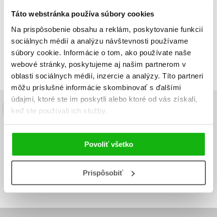
Táto webstránka používa súbory cookies
Na prispôsobenie obsahu a reklám, poskytovanie funkcií
Zobraz záznamov
sociálnych médií a analýzu návštevnosti používame
Zobrazujem 1 až 1 z celkových 1 záznamov
súbory cookie. Informácie o tom, ako používate naše
Predchádzajúci
1
Ďalší
webové stránky, poskytujeme aj našim partnerom v
oblasti sociálnych médií, inzercie a analýzy. Títo partneri
môžu príslušné informácie skombinovať s ďalšími
údajmi, ktoré ste im poskytli alebo ktoré od vás získali,
keď ste používali ich služby.
Budete to vedieť ako prvý!
Zaujíma Vás, aký knižný hit práve vychádza, na aký tovar je
výhodná zľava, aká beží súťaž o ceny?
Prihláste sa k odberu našich
Povoliť všetko
e-mailových noviniek
!
Vaša
Vaša
Prispôsobiť
Prihlásiť sa
emailová
emailová
Vaša emailová adresa
adresa
adresa