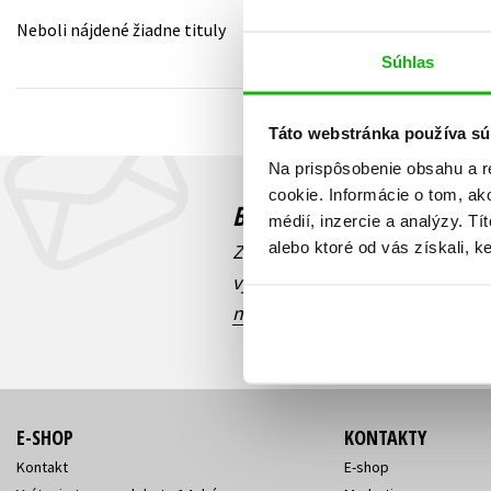
Neboli nájdené žiadne tituly
Humanitné a spoločenské ve
Auto - moto
Súhlas
Jazyky
Beletria pre deti
Kalendáre, diáre
Táto webstránka používa sú
Beletria pre dospelých
Kariéra a osobný rozvoj
Na prispôsobenie obsahu a r
cookie. Informácie o tom, ak
Budete to vedieť ako prv
médií, inzercie a analýzy. Tí
alebo ktoré od vás získali, ke
Zaujíma Vás, aký knižný hit prá
výhodná zľava, aká beží súťaž 
našich e-mailových noviniek
!
E-SHOP
KONTAKTY
Kontakt
E-shop