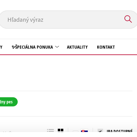
Hľadaný výraz
HY
✨ŠPECIÁLNA PONUKA
AKTUALITY
KONTAKT
Predškoláci
Komiks
Príroda a záhrada
Krížovky
Prírodné vedy
Kuchárske knihy
Technické vedy
žny pes
New Adult
Učebnice
Obchod a ekonómia
Umenie a kultúra
Ostatné
IBA DOSTUPNÉ
Výchova a pedagogika