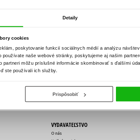
Počítače
dy
Young adult
Poézia
Detaily
Young adult (SK)
Populárno - náučná pre dospelých
Zdravie a životný štýl
Populárno - náučné pre deti
bory cookies
eklám, poskytovanie funkcií sociálnych médií a analýzu návšte
o používate naše webové stránky, poskytujeme aj našim partner
ý!
to partneri môžu príslušné informácie skombinovať s ďalšími údaj
Všetky tituly
Vaša
Vaša
ď ste používali ich služby.
ve vychádza, na aký tovar je
emailová
emailová
Vaša emailová adresa
adresa
adresa
o ceny?
Prihláste sa k odberu
Prispôsobiť
VYDAVATEĽSTVO
O nás