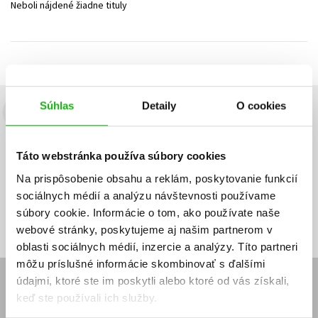
Neboli nájdené žiadne tituly
Technické vedy
Učebnice
Umenie a kultúra
Výchova a pedagogika
Young adult
Young adult (SK)
Zdravie a životný štýl
Všetky tituly
Súhlas
Detaily
O cookies
Budete to vedieť ako prvý!
Zaujíma Vás, aký knižný hit práve vychádza, na aký tovar je
Táto webstránka používa súbory cookies
výhodná zľava, aká beží súťaž o ceny?
Prihláste sa k odberu našich
e-mailových noviniek
!
Na prispôsobenie obsahu a reklám, poskytovanie funkcií
sociálnych médií a analýzu návštevnosti používame
Vaša
Vaša
Prihlásiť sa
emailová
emailová
Vaša emailová adresa
súbory cookie. Informácie o tom, ako používate naše
adresa
adresa
webové stránky, poskytujeme aj našim partnerom v
oblasti sociálnych médií, inzercie a analýzy. Títo partneri
môžu príslušné informácie skombinovať s ďalšími
údajmi, ktoré ste im poskytli alebo ktoré od vás získali,
E-SHOP
keď ste používali ich služby.
Kontakt
Reklamačný poriadok