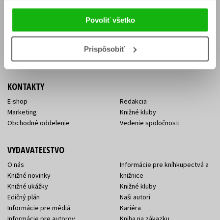
Vrátenie tovaru v lehote 14 dní
Súhlas so spracovaním
Cenník dopravy
osobných údajov
Povoliť všetko
FAQ
Ochrana súkromia
Spôsoby doručenia a platby
Nakupujte výhodne
Všeobecné obchodné
Prispôsobiť
podmienky
KONTAKTY
E-shop
Redakcia
Marketing
Knižné kluby
Obchodné oddelenie
Vedenie spoločnosti
VYDAVATEĽSTVO
O nás
Informácie pre kníhkupectvá a
Knižné novinky
knižnice
Knižné ukážky
Knižné kluby
Edičný plán
Naši autori
Informácie pre médiá
Kariéra
Informácie pre autorov
Kniha na zákazku