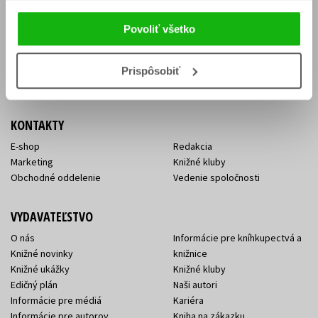
Vrátenie tovaru v lehote 14 dní
Súhlas so spracovaním
Cenník dopravy
osobných údajov
Povoliť všetko
FAQ
Ochrana súkromia
Spôsoby doručenia a platby
Nakupujte výhodne
Všeobecné obchodné
Prispôsobiť
podmienky
KONTAKTY
E-shop
Redakcia
Marketing
Knižné kluby
Obchodné oddelenie
Vedenie spoločnosti
VYDAVATEĽSTVO
O nás
Informácie pre kníhkupectvá a
Knižné novinky
knižnice
Knižné ukážky
Knižné kluby
Edičný plán
Naši autori
Informácie pre médiá
Kariéra
Informácie pre autorov
Kniha na zákazku