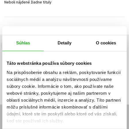
Neboli nájdené žiadne tituly
Technické vedy
Učebnice
Umenie a kultúra
Výchova a pedagogika
Young adult
Young adult (SK)
Zdravie a životný štýl
Všetky tituly
Súhlas
Detaily
O cookies
Budete to vedieť ako prvý!
Zaujíma Vás, aký knižný hit práve vychádza, na aký tovar je
Táto webstránka používa súbory cookies
výhodná zľava, aká beží súťaž o ceny?
Prihláste sa k odberu našich
e-mailových noviniek
!
Na prispôsobenie obsahu a reklám, poskytovanie funkcií
sociálnych médií a analýzu návštevnosti používame
Vaša
Vaša
Prihlásiť sa
emailová
emailová
Vaša emailová adresa
súbory cookie. Informácie o tom, ako používate naše
adresa
adresa
webové stránky, poskytujeme aj našim partnerom v
oblasti sociálnych médií, inzercie a analýzy. Títo partneri
môžu príslušné informácie skombinovať s ďalšími
údajmi, ktoré ste im poskytli alebo ktoré od vás získali,
E-SHOP
keď ste používali ich služby.
Kontakt
Reklamačný poriadok