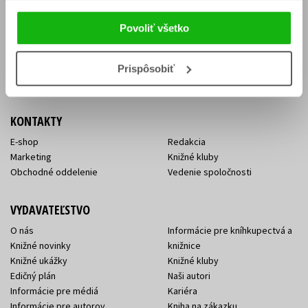
Vrátenie tovaru v lehote 14 dní
Súhlas so spracovaním
Cenník dopravy
osobných údajov
Povoliť všetko
FAQ
Ochrana súkromia
Spôsoby doručenia a platby
Nakupujte výhodne
Všeobecné obchodné
Prispôsobiť
podmienky
KONTAKTY
E-shop
Redakcia
Marketing
Knižné kluby
Obchodné oddelenie
Vedenie spoločnosti
VYDAVATEĽSTVO
O nás
Informácie pre kníhkupectvá a
Knižné novinky
knižnice
Knižné ukážky
Knižné kluby
Edičný plán
Naši autori
Informácie pre médiá
Kariéra
Informácie pre autorov
Kniha na zákazku