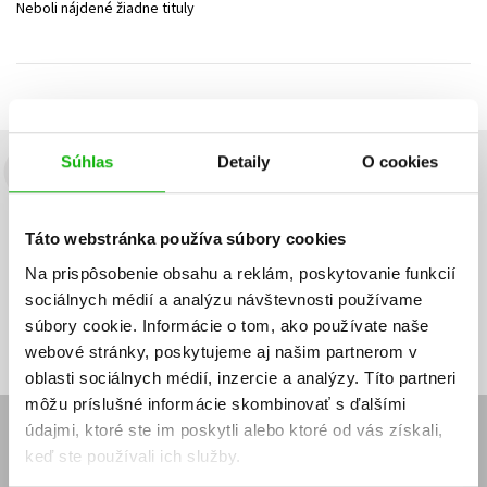
Neboli nájdené žiadne tituly
Technické vedy
Učebnice
Umenie a kultúra
Výchova a pedagogika
Young adult
Young adult (SK)
Zdravie a životný štýl
Všetky tituly
Súhlas
Detaily
O cookies
Budete to vedieť ako prvý!
Zaujíma Vás, aký knižný hit práve vychádza, na aký tovar je
Táto webstránka používa súbory cookies
výhodná zľava, aká beží súťaž o ceny?
Prihláste sa k odberu našich
e-mailových noviniek
!
Na prispôsobenie obsahu a reklám, poskytovanie funkcií
sociálnych médií a analýzu návštevnosti používame
Vaša
Vaša
Prihlásiť sa
emailová
emailová
Vaša emailová adresa
súbory cookie. Informácie o tom, ako používate naše
adresa
adresa
webové stránky, poskytujeme aj našim partnerom v
oblasti sociálnych médií, inzercie a analýzy. Títo partneri
môžu príslušné informácie skombinovať s ďalšími
údajmi, ktoré ste im poskytli alebo ktoré od vás získali,
E-SHOP
keď ste používali ich služby.
Kontakt
Reklamačný poriadok