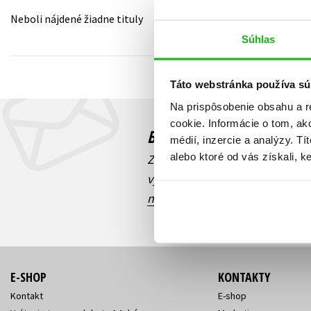
Neboli nájdené žiadne tituly
Humanitné a spoločenské ve
Auto - moto
Súhlas
Jazyky
Beletria pre deti
Kalendáre, diáre
Táto webstránka používa sú
Beletria pre dospelých
Kariéra a osobný rozvoj
Na prispôsobenie obsahu a r
cookie. Informácie o tom, ak
Budete to vedieť ako prv
médií, inzercie a analýzy. Tí
alebo ktoré od vás získali, ke
Zaujíma Vás, aký knižný hit prá
výhodná zľava, aká beží súťaž 
našich e-mailových noviniek
!
E-SHOP
KONTAKTY
Kontakt
E-shop