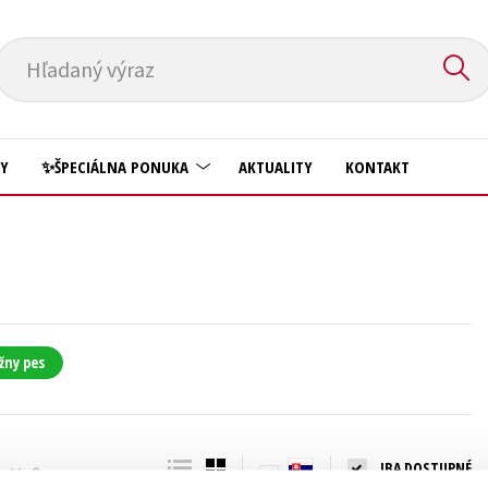
Hľadaný výraz
HY
✨ŠPECIÁLNA PONUKA
AKTUALITY
KONTAKT
Predškoláci
Komiks
Príroda a záhrada
Krížovky
Prírodné vedy
Kuchárske knihy
Technické vedy
žny pes
New Adult
Učebnice
Obchod a ekonómia
Umenie a kultúra
Ostatné
IBA DOSTUPNÉ
Výchova a pedagogika