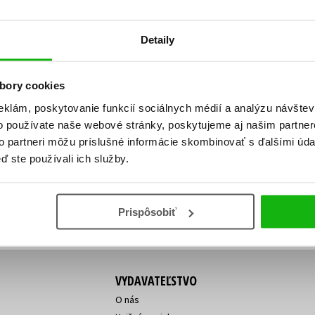
Počítače
dy
Young adult
Poézia
Detaily
Young adult (SK)
Populárno - náučná pre dospelých
Zdravie a životný štýl
Populárno - náučné pre deti
bory cookies
eklám, poskytovanie funkcií sociálnych médií a analýzu návšte
o používate naše webové stránky, poskytujeme aj našim partner
ý!
to partneri môžu príslušné informácie skombinovať s ďalšími údaj
Všetky tituly
Vaša
Vaša
ď ste používali ich služby.
ve vychádza, na aký tovar je
emailová
emailová
Vaša emailová adresa
adresa
adresa
o ceny?
Prihláste sa k odberu
Prispôsobiť
VYDAVATEĽSTVO
O nás