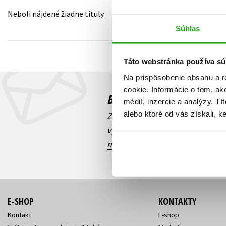
Neboli nájdené žiadne tituly
Humanitné a spoločenské ve
Auto - moto
Súhlas
Jazyky
Beletria pre deti
Kalendáre, diáre
Táto webstránka používa sú
Beletria pre dospelých
Kariéra a osobný rozvoj
Na prispôsobenie obsahu a r
cookie. Informácie o tom, ak
Budete to vedieť ako prv
médií, inzercie a analýzy. Tí
alebo ktoré od vás získali, ke
Zaujíma Vás, aký knižný hit prá
výhodná zľava, aká beží súťaž 
našich e-mailových noviniek
!
E-SHOP
KONTAKTY
Kontakt
E-shop