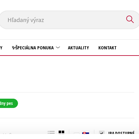
Hľadaný výraz
HY
✨ŠPECIÁLNA PONUKA
AKTUALITY
KONTAKT
Predškoláci
Komiks
Príroda a záhrada
Krížovky
Prírodné vedy
Kuchárske knihy
Technické vedy
žny pes
New Adult
Učebnice
Obchod a ekonómia
Umenie a kultúra
Ostatné
IBA DOSTUPNÉ
Výchova a pedagogika