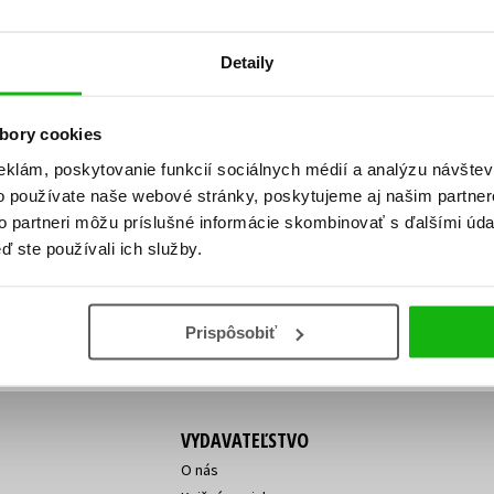
Počítače
dy
Young adult
Poézia
Detaily
Young adult (SK)
Populárno - náučná pre dospelých
Zdravie a životný štýl
Populárno - náučné pre deti
bory cookies
eklám, poskytovanie funkcií sociálnych médií a analýzu návšte
o používate naše webové stránky, poskytujeme aj našim partner
ý!
to partneri môžu príslušné informácie skombinovať s ďalšími údaj
Všetky tituly
Vaša
Vaša
ď ste používali ich služby.
ve vychádza, na aký tovar je
emailová
emailová
Vaša emailová adresa
adresa
adresa
o ceny?
Prihláste sa k odberu
Prispôsobiť
VYDAVATEĽSTVO
O nás