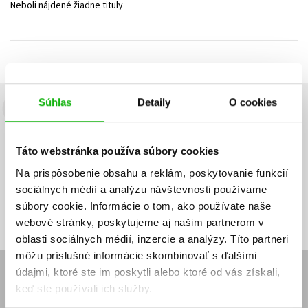
Neboli nájdené žiadne tituly
Technické vedy
Učebnice
Umenie a kultúra
Výchova a pedagogika
Young adult
Young adult (SK)
Zdravie a životný štýl
Všetky tituly
Súhlas
Detaily
O cookies
Budete to vedieť ako prvý!
Zaujíma Vás, aký knižný hit práve vychádza, na aký tovar je
Táto webstránka používa súbory cookies
výhodná zľava, aká beží súťaž o ceny?
Prihláste sa k odberu našich
e-mailových noviniek
!
Na prispôsobenie obsahu a reklám, poskytovanie funkcií
sociálnych médií a analýzu návštevnosti používame
Vaša
Vaša
Prihlásiť sa
emailová
emailová
Vaša emailová adresa
súbory cookie. Informácie o tom, ako používate naše
adresa
adresa
webové stránky, poskytujeme aj našim partnerom v
oblasti sociálnych médií, inzercie a analýzy. Títo partneri
môžu príslušné informácie skombinovať s ďalšími
údajmi, ktoré ste im poskytli alebo ktoré od vás získali,
E-SHOP
keď ste používali ich služby.
Kontakt
Reklamačný poriadok