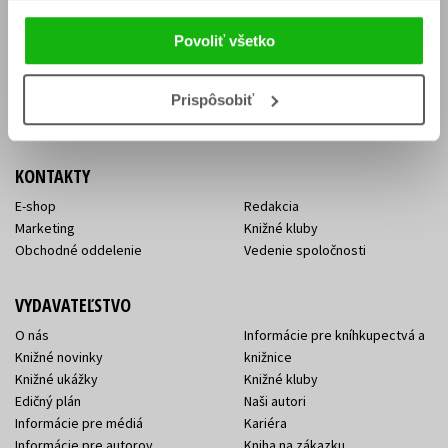
Vrátenie tovaru v lehote 14 dní
Súhlas so spracovaním
Cenník dopravy
osobných údajov
Povoliť všetko
FAQ
Ochrana súkromia
Spôsoby doručenia a platby
Nakupujte výhodne
Všeobecné obchodné
Prispôsobiť
podmienky
KONTAKTY
E-shop
Redakcia
Marketing
Knižné kluby
Obchodné oddelenie
Vedenie spoločnosti
VYDAVATEĽSTVO
O nás
Informácie pre kníhkupectvá a
Knižné novinky
knižnice
Knižné ukážky
Knižné kluby
Edičný plán
Naši autori
Informácie pre médiá
Kariéra
Informácie pre autorov
Kniha na zákazku