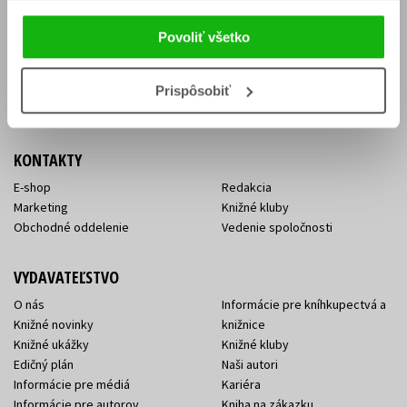
Vrátenie tovaru v lehote 14 dní
Súhlas so spracovaním
Cenník dopravy
osobných údajov
Povoliť všetko
FAQ
Ochrana súkromia
Spôsoby doručenia a platby
Nakupujte výhodne
Všeobecné obchodné
Prispôsobiť
podmienky
KONTAKTY
E-shop
Redakcia
Marketing
Knižné kluby
Obchodné oddelenie
Vedenie spoločnosti
VYDAVATEĽSTVO
O nás
Informácie pre kníhkupectvá a
Knižné novinky
knižnice
Knižné ukážky
Knižné kluby
Edičný plán
Naši autori
Informácie pre médiá
Kariéra
Informácie pre autorov
Kniha na zákazku