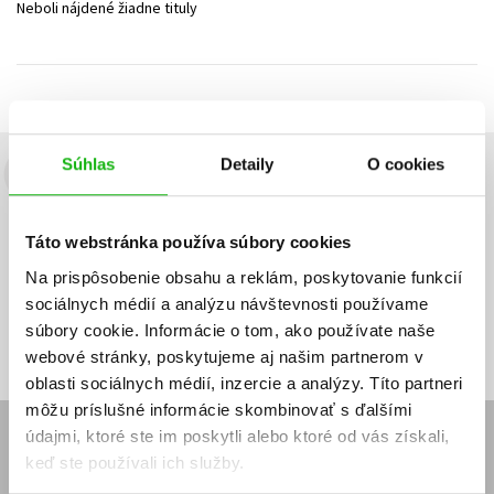
Neboli nájdené žiadne tituly
Technické vedy
Učebnice
Umenie a kultúra
Výchova a pedagogika
Young adult
Young adult (SK)
Zdravie a životný štýl
Všetky tituly
Súhlas
Detaily
O cookies
Budete to vedieť ako prvý!
Zaujíma Vás, aký knižný hit práve vychádza, na aký tovar je
Táto webstránka používa súbory cookies
výhodná zľava, aká beží súťaž o ceny?
Prihláste sa k odberu našich
e-mailových noviniek
!
Na prispôsobenie obsahu a reklám, poskytovanie funkcií
sociálnych médií a analýzu návštevnosti používame
Vaša
Vaša
Prihlásiť sa
emailová
emailová
Vaša emailová adresa
súbory cookie. Informácie o tom, ako používate naše
adresa
adresa
webové stránky, poskytujeme aj našim partnerom v
oblasti sociálnych médií, inzercie a analýzy. Títo partneri
môžu príslušné informácie skombinovať s ďalšími
údajmi, ktoré ste im poskytli alebo ktoré od vás získali,
E-SHOP
keď ste používali ich služby.
Kontakt
Reklamačný poriadok