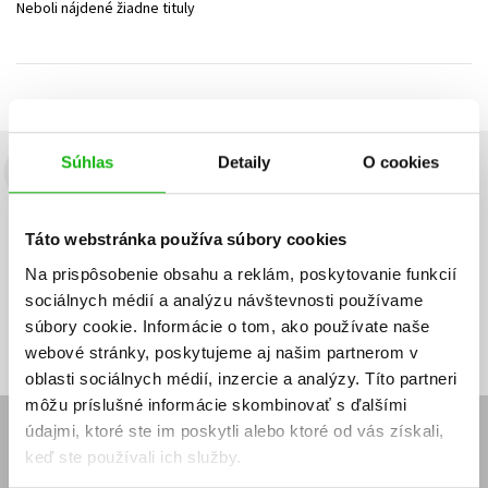
Neboli nájdené žiadne tituly
Technické vedy
Učebnice
Umenie a kultúra
Výchova a pedagogika
Young adult
Young adult (SK)
Zdravie a životný štýl
Všetky tituly
Súhlas
Detaily
O cookies
Budete to vedieť ako prvý!
Zaujíma Vás, aký knižný hit práve vychádza, na aký tovar je
Táto webstránka používa súbory cookies
výhodná zľava, aká beží súťaž o ceny?
Prihláste sa k odberu našich
e-mailových noviniek
!
Na prispôsobenie obsahu a reklám, poskytovanie funkcií
sociálnych médií a analýzu návštevnosti používame
Vaša
Vaša
Prihlásiť sa
emailová
emailová
Vaša emailová adresa
súbory cookie. Informácie o tom, ako používate naše
adresa
adresa
webové stránky, poskytujeme aj našim partnerom v
oblasti sociálnych médií, inzercie a analýzy. Títo partneri
môžu príslušné informácie skombinovať s ďalšími
údajmi, ktoré ste im poskytli alebo ktoré od vás získali,
E-SHOP
keď ste používali ich služby.
Kontakt
Reklamačný poriadok