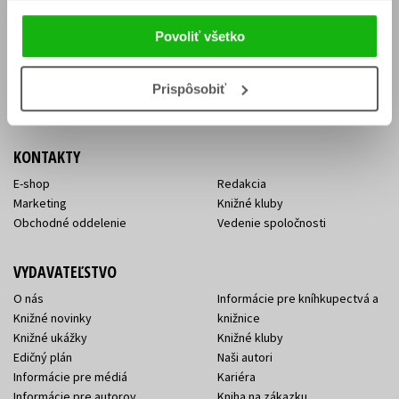
Vrátenie tovaru v lehote 14 dní
Súhlas so spracovaním
Cenník dopravy
osobných údajov
Povoliť všetko
FAQ
Ochrana súkromia
Spôsoby doručenia a platby
Nakupujte výhodne
Všeobecné obchodné
Prispôsobiť
podmienky
KONTAKTY
E-shop
Redakcia
Marketing
Knižné kluby
Obchodné oddelenie
Vedenie spoločnosti
VYDAVATEĽSTVO
O nás
Informácie pre kníhkupectvá a
Knižné novinky
knižnice
Knižné ukážky
Knižné kluby
Edičný plán
Naši autori
Informácie pre médiá
Kariéra
Informácie pre autorov
Kniha na zákazku