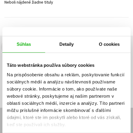
Neboli nájdené žiadne tituly
Technické vedy
Učebnice
Umenie a kultúra
Výchova a pedagogika
Young adult
Young adult (SK)
Zdravie a životný štýl
Všetky tituly
Súhlas
Detaily
O cookies
Budete to vedieť ako prvý!
Zaujíma Vás, aký knižný hit práve vychádza, na aký tovar je
Táto webstránka používa súbory cookies
výhodná zľava, aká beží súťaž o ceny?
Prihláste sa k odberu našich
e-mailových noviniek
!
Na prispôsobenie obsahu a reklám, poskytovanie funkcií
sociálnych médií a analýzu návštevnosti používame
Vaša
Vaša
Prihlásiť sa
emailová
emailová
Vaša emailová adresa
súbory cookie. Informácie o tom, ako používate naše
adresa
adresa
webové stránky, poskytujeme aj našim partnerom v
oblasti sociálnych médií, inzercie a analýzy. Títo partneri
môžu príslušné informácie skombinovať s ďalšími
údajmi, ktoré ste im poskytli alebo ktoré od vás získali,
E-SHOP
keď ste používali ich služby.
Kontakt
Reklamačný poriadok