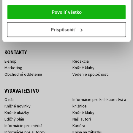
Vrátenie tovaru v lehote 14 dní
Súhlas so spracovaním
Cenník dopravy
osobných údajov
Povoliť všetko
FAQ
Ochrana súkromia
Spôsoby doručenia a platby
Nakupujte výhodne
Všeobecné obchodné
Prispôsobiť
podmienky
KONTAKTY
E-shop
Redakcia
Marketing
Knižné kluby
Obchodné oddelenie
Vedenie spoločnosti
VYDAVATEĽSTVO
O nás
Informácie pre kníhkupectvá a
Knižné novinky
knižnice
Knižné ukážky
Knižné kluby
Edičný plán
Naši autori
Informácie pre médiá
Kariéra
Informácie pre autorov
Kniha na zákazku