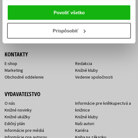
Vrátenie tovaru v lehote 14 dní
Súhlas so spracovaním
Cenník dopravy
osobných údajov
Povoliť všetko
FAQ
Ochrana súkromia
Spôsoby doručenia a platby
Nakupujte výhodne
Všeobecné obchodné
Prispôsobiť
podmienky
KONTAKTY
E-shop
Redakcia
Marketing
Knižné kluby
Obchodné oddelenie
Vedenie spoločnosti
VYDAVATEĽSTVO
O nás
Informácie pre kníhkupectvá a
Knižné novinky
knižnice
Knižné ukážky
Knižné kluby
Edičný plán
Naši autori
Informácie pre médiá
Kariéra
Informácie pre autorov
Kniha na zákazku