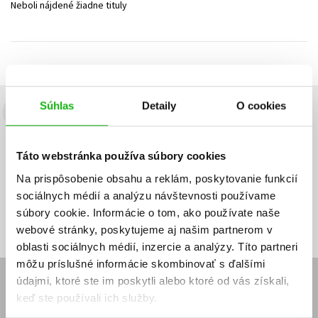
Neboli nájdené žiadne tituly
Technické vedy
Učebnice
Umenie a kultúra
Výchova a pedagogika
Young adult
Young adult (SK)
Zdravie a životný štýl
Všetky tituly
Súhlas
Detaily
O cookies
Budete to vedieť ako prvý!
Zaujíma Vás, aký knižný hit práve vychádza, na aký tovar je
Táto webstránka používa súbory cookies
výhodná zľava, aká beží súťaž o ceny?
Prihláste sa k odberu našich
e-mailových noviniek
!
Na prispôsobenie obsahu a reklám, poskytovanie funkcií
sociálnych médií a analýzu návštevnosti používame
Vaša
Vaša
Prihlásiť sa
emailová
emailová
Vaša emailová adresa
súbory cookie. Informácie o tom, ako používate naše
adresa
adresa
webové stránky, poskytujeme aj našim partnerom v
oblasti sociálnych médií, inzercie a analýzy. Títo partneri
môžu príslušné informácie skombinovať s ďalšími
údajmi, ktoré ste im poskytli alebo ktoré od vás získali,
E-SHOP
keď ste používali ich služby.
Kontakt
Reklamačný poriadok