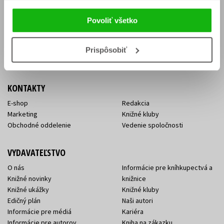
Vrátenie tovaru v lehote 14 dní
Súhlas so spracovaním
Cenník dopravy
osobných údajov
Povoliť všetko
FAQ
Ochrana súkromia
Spôsoby doručenia a platby
Nakupujte výhodne
Všeobecné obchodné
Prispôsobiť
podmienky
KONTAKTY
E-shop
Redakcia
Marketing
Knižné kluby
Obchodné oddelenie
Vedenie spoločnosti
VYDAVATEĽSTVO
O nás
Informácie pre kníhkupectvá a
Knižné novinky
knižnice
Knižné ukážky
Knižné kluby
Edičný plán
Naši autori
Informácie pre médiá
Kariéra
Informácie pre autorov
Kniha na zákazku