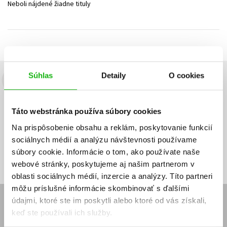
Neboli nájdené žiadne tituly
Technické vedy
Učebnice
Umenie a kultúra
Výchova a pedagogika
Young adult
Young adult (SK)
Zdravie a životný štýl
Všetky tituly
Súhlas
Detaily
O cookies
Budete to vedieť ako prvý!
Zaujíma Vás, aký knižný hit práve vychádza, na aký tovar je
Táto webstránka používa súbory cookies
výhodná zľava, aká beží súťaž o ceny?
Prihláste sa k odberu našich
e-mailových noviniek
!
Na prispôsobenie obsahu a reklám, poskytovanie funkcií
sociálnych médií a analýzu návštevnosti používame
Vaša
Vaša
Prihlásiť sa
emailová
emailová
Vaša emailová adresa
súbory cookie. Informácie o tom, ako používate naše
adresa
adresa
webové stránky, poskytujeme aj našim partnerom v
oblasti sociálnych médií, inzercie a analýzy. Títo partneri
môžu príslušné informácie skombinovať s ďalšími
údajmi, ktoré ste im poskytli alebo ktoré od vás získali,
E-SHOP
keď ste používali ich služby.
Kontakt
Reklamačný poriadok