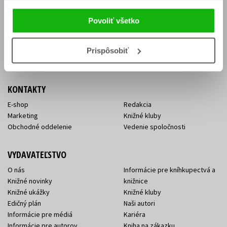
Vrátenie tovaru v lehote 14 dní
Súhlas so spracovaním
Cenník dopravy
osobných údajov
Povoliť všetko
FAQ
Ochrana súkromia
Spôsoby doručenia a platby
Nakupujte výhodne
Všeobecné obchodné
Prispôsobiť
podmienky
KONTAKTY
E-shop
Redakcia
Marketing
Knižné kluby
Obchodné oddelenie
Vedenie spoločnosti
VYDAVATEĽSTVO
O nás
Informácie pre kníhkupectvá a
Knižné novinky
knižnice
Knižné ukážky
Knižné kluby
Edičný plán
Naši autori
Informácie pre médiá
Kariéra
Informácie pre autorov
Kniha na zákazku