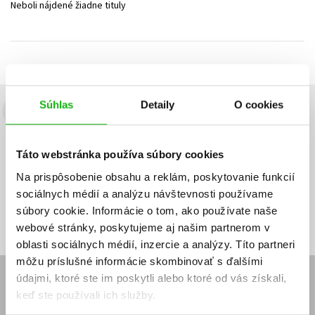
Neboli nájdené žiadne tituly
Technické vedy
Učebnice
Umenie a kultúra
Výchova a pedagogika
Young adult
Young adult (SK)
Zdravie a životný štýl
Všetky tituly
Súhlas
Detaily
O cookies
Budete to vedieť ako prvý!
Zaujíma Vás, aký knižný hit práve vychádza, na aký tovar je
Táto webstránka používa súbory cookies
výhodná zľava, aká beží súťaž o ceny?
Prihláste sa k odberu našich
e-mailových noviniek
!
Na prispôsobenie obsahu a reklám, poskytovanie funkcií
sociálnych médií a analýzu návštevnosti používame
Vaša
Vaša
Prihlásiť sa
emailová
emailová
Vaša emailová adresa
súbory cookie. Informácie o tom, ako používate naše
adresa
adresa
webové stránky, poskytujeme aj našim partnerom v
oblasti sociálnych médií, inzercie a analýzy. Títo partneri
môžu príslušné informácie skombinovať s ďalšími
údajmi, ktoré ste im poskytli alebo ktoré od vás získali,
E-SHOP
keď ste používali ich služby.
Kontakt
Reklamačný poriadok