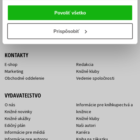
Vrátenie tovaru v lehote 14 dní
Súhlas so spracovaním
Cenník dopravy
osobných údajov
Povoliť všetko
FAQ
Ochrana súkromia
Spôsoby doručenia a platby
Nakupujte výhodne
Všeobecné obchodné
Prispôsobiť
podmienky
KONTAKTY
E-shop
Redakcia
Marketing
Knižné kluby
Obchodné oddelenie
Vedenie spoločnosti
VYDAVATEĽSTVO
O nás
Informácie pre kníhkupectvá a
Knižné novinky
knižnice
Knižné ukážky
Knižné kluby
Edičný plán
Naši autori
Informácie pre médiá
Kariéra
Informácie pre autorov
Kniha na zákazku