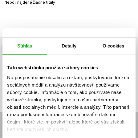
Neboli nájdené žiadne tituly
Technické vedy
Učebnice
Umenie a kultúra
Výchova a pedagogika
Young adult
Young adult (SK)
Zdravie a životný štýl
Všetky tituly
Súhlas
Detaily
O cookies
Budete to vedieť ako prvý!
Zaujíma Vás, aký knižný hit práve vychádza, na aký tovar je
Táto webstránka používa súbory cookies
výhodná zľava, aká beží súťaž o ceny?
Prihláste sa k odberu našich
e-mailových noviniek
!
Na prispôsobenie obsahu a reklám, poskytovanie funkcií
sociálnych médií a analýzu návštevnosti používame
Vaša
Vaša
Prihlásiť sa
emailová
emailová
Vaša emailová adresa
súbory cookie. Informácie o tom, ako používate naše
adresa
adresa
webové stránky, poskytujeme aj našim partnerom v
oblasti sociálnych médií, inzercie a analýzy. Títo partneri
môžu príslušné informácie skombinovať s ďalšími
údajmi, ktoré ste im poskytli alebo ktoré od vás získali,
E-SHOP
keď ste používali ich služby.
Kontakt
Reklamačný poriadok