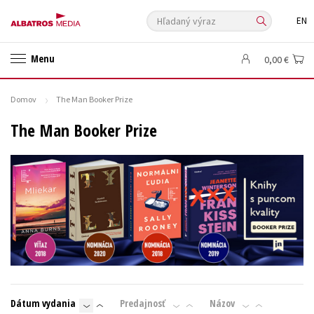
Hľadaný výraz
EN
🛍️ Darčekové poukazy
✍️Knihy s podpisom
Menu
0,00 €
🎁 Limitované balíčky
🔥 Výhodné predpredaje
🏷️ Zlacnené knihy
⚔️ Zaklínač na CD
🔖Outlet knihy
Domov
The Man Booker Prize
Auto - moto
Beletria pre deti
Beletria pre dospelých
The Man Booker Prize
Cestovanie
Darčekové publikácie
Digitálna fotografia
Doplnkový sortiment
Ezoterika a duchovný svet
História a military
Hobby
Humanitné a spoločenské vedy
Jazyky
Kalendáre, diáre
Kariéra a osobný rozvoj
Komiks
Krížovky
Kuchárske knihy
New Adult
Obchod a ekonómia
Ostatné
Počítače
Poézia
Populárno - náučná pre dospelých
Populárno - náučné pre deti
Dátum vydania
Predajnosť
Názov
Predškoláci
Príroda a záhrada
Prírodné vedy