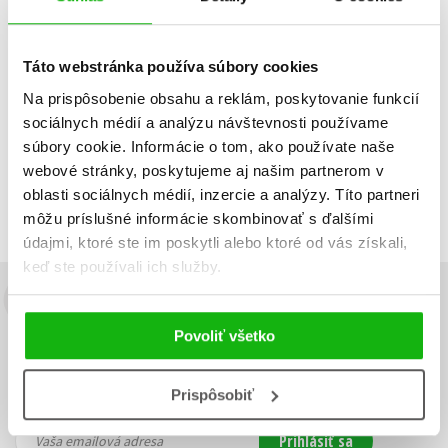
Do košíka
Táto webstránka používa súbory cookies
Na prispôsobenie obsahu a reklám, poskytovanie funkcií
sociálnych médií a analýzu návštevnosti používame
Zobraz záznamov
súbory cookie. Informácie o tom, ako používate naše
Zobrazujem 1 až 1 z celkových 1 záznamov
webové stránky, poskytujeme aj našim partnerom v
oblasti sociálnych médií, inzercie a analýzy. Títo partneri
Predchádzajúci
1
Ďalší
môžu príslušné informácie skombinovať s ďalšími
údajmi, ktoré ste im poskytli alebo ktoré od vás získali,
keď ste používali ich služby.
Budete to vedieť ako prvý!
Povoliť všetko
Zaujíma Vás, aký knižný hit práve vychádza, na aký tovar je
výhodná zľava, aká beží súťaž o ceny?
Prihláste sa k odberu našich
e-mailových noviniek
!
Prispôsobiť
Vaša
Vaša
Prihlásiť sa
emailová
emailová
Vaša emailová adresa