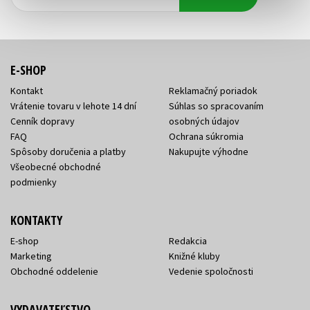
adresa
adresa
E-SHOP
Kontakt
Reklamačný poriadok
Vrátenie tovaru v lehote 14 dní
Súhlas so spracovaním
Cenník dopravy
osobných údajov
FAQ
Ochrana súkromia
Spôsoby doručenia a platby
Nakupujte výhodne
Všeobecné obchodné
podmienky
KONTAKTY
E-shop
Redakcia
Marketing
Knižné kluby
Obchodné oddelenie
Vedenie spoločnosti
VYDAVATEĽSTVO