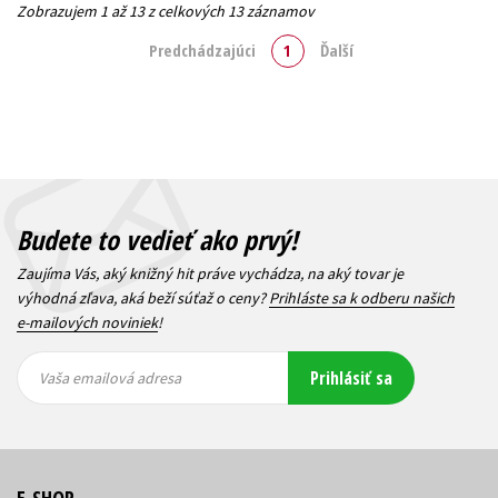
Zobrazujem 1 až 13 z celkových 13 záznamov
Predchádzajúci
1
Ďalší
Budete to vedieť ako prvý!
Zaujíma Vás, aký knižný hit práve vychádza, na aký tovar je
výhodná zľava, aká beží súťaž o ceny?
Prihláste sa k odberu našich
e-mailových noviniek
!
Vaša
Vaša
Prihlásiť sa
emailová
emailová
Vaša emailová adresa
adresa
adresa