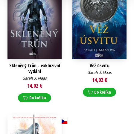
Skleněný trůn - exkluzivní
Věž úsvitu
vydání
Sarah J. Maas
Sarah J. Maas
14,02 €
14,02 €
Do košíka
Do košíka