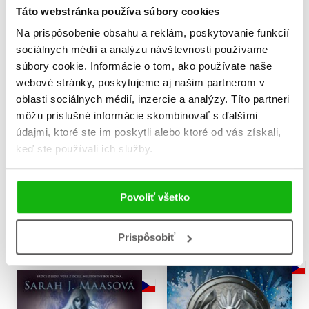
Táto webstránka používa súbory cookies
Na prispôsobenie obsahu a reklám, poskytovanie funkcií
sociálnych médií a analýzu návštevnosti používame
súbory cookie. Informácie o tom, ako používate naše
webové stránky, poskytujeme aj našim partnerom v
oblasti sociálnych médií, inzercie a analýzy. Títo partneri
môžu príslušné informácie skombinovať s ďalšími
údajmi, ktoré ste im poskytli alebo ktoré od vás získali,
keď ste používali ich služby.
Dědička ohně
Skleněný trůn
Sarah J. Maas
Sarah J. Maas
16,99 €
15,72 €
Povoliť všetko
Do košíka
Do košíka
Prispôsobiť