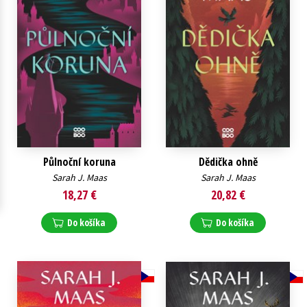
Technické vedy
Učebnice
Umenie a kultúra
Výchova a pedagogika
Young adult
Young adult (SK)
Zdravie a životný štýl
Všetky tituly
Půlnoční koruna
Dědička ohně
Sarah J. Maas
Sarah J. Maas
18,27 €
20,82 €
Do košíka
Do košíka