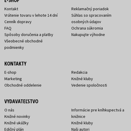
E-SHOP
Kontakt
Reklamačný poriadok
Vrátenie tovaru v lehote 14 dní
Súhlas so spracovaním
Cenník dopravy
osobných údajov
FAQ
Ochrana súkromia
Spôsoby doručenia a platby
Nakupujte výhodne
Všeobecné obchodné
podmienky
KONTAKTY
E-shop
Redakcia
Marketing
Knižné kluby
Obchodné oddelenie
Vedenie spoločnosti
VYDAVATEĽSTVO
O nás
Informácie pre kníhkupectvá a
Knižné novinky
knižnice
Knižné ukážky
Knižné kluby
Edičný plán
Naši autori