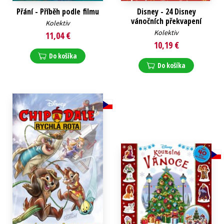
Přání - Příběh podle filmu
Disney - 24 Disney
vánočních překvapení
Kolektiv
Kolektiv
11,04 €
10,19 €
Do košíka
Do košíka