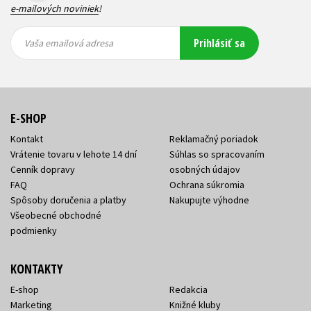
e-mailových noviniek
!
Vaša
Vaša
Prihlásiť sa
emailová
emailová
Vaša emailová adresa
adresa
adresa
E-SHOP
Kontakt
Reklamačný poriadok
Vrátenie tovaru v lehote 14 dní
Súhlas so spracovaním
Cenník dopravy
osobných údajov
FAQ
Ochrana súkromia
Spôsoby doručenia a platby
Nakupujte výhodne
Všeobecné obchodné
podmienky
KONTAKTY
E-shop
Redakcia
Marketing
Knižné kluby