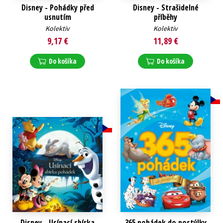
Disney - Pohádky před
Disney - Strašidelné
usnutím
příběhy
Kolektiv
Kolektiv
9,17 €
11,89 €
Do košíka
Do košíka
Disney - Usínací sbírka
365 pohádek do postýlky