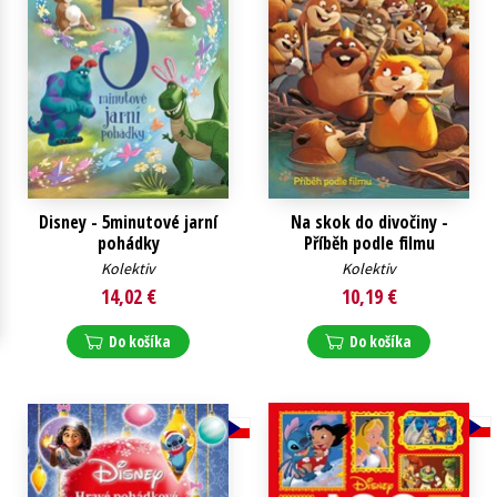
Technické vedy
Učebnice
Umenie a kultúra
Výchova a pedagogika
Young adult
Young adult (SK)
Zdravie a životný štýl
Všetky tituly
Disney - 5minutové jarní
Na skok do divočiny -
pohádky
Příběh podle filmu
Kolektiv
Kolektiv
14,02 €
10,19 €
Do košíka
Do košíka