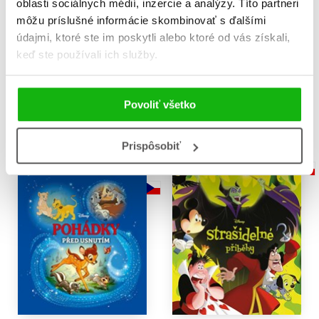
oblasti sociálnych médií, inzercie a analýzy. Títo partneri
môžu príslušné informácie skombinovať s ďalšími
Disney - Dobrou noc s
Disney - Adventní kalendář
údajmi, ktoré ste im poskytli alebo ktoré od vás získali,
Disneym
Kolektiv
keď ste používali ich služby.
Kolektiv
25,42 €
5,94 €
Do košíka
Povoliť všetko
Do košíka
Prispôsobiť