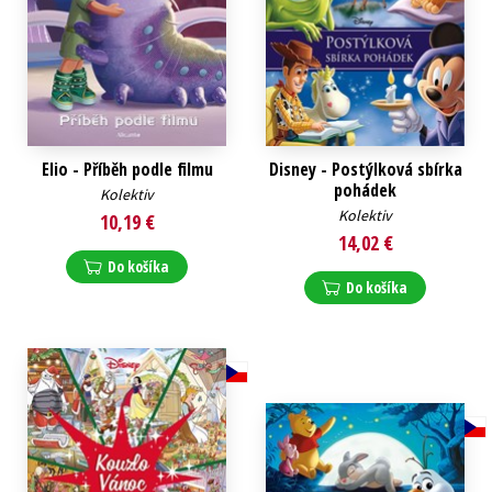
Elio - Příběh podle filmu
Disney - Postýlková sbírka
pohádek
Kolektiv
Kolektiv
10,19 €
14,02 €
Do košíka
Do košíka