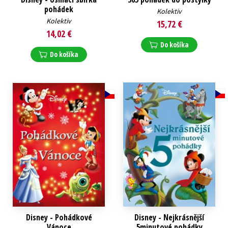
pohádek
Kolektiv
Kolektiv
15,72 €
14,02 €
Do košíka
Do košíka
Disney - Pohádkové
Disney - Nejkrásnější
Vánoce
5minutové pohádky