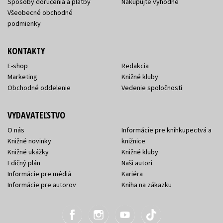
Spôsoby doručenia a platby
Nakupujte výhodne
Všeobecné obchodné
podmienky
KONTAKTY
E-shop
Redakcia
Marketing
Knižné kluby
Obchodné oddelenie
Vedenie spoločnosti
VYDAVATEĽSTVO
O nás
Informácie pre kníhkupectvá a
Knižné novinky
knižnice
Knižné ukážky
Knižné kluby
Edičný plán
Naši autori
Informácie pre médiá
Kariéra
Informácie pre autorov
Kniha na zákazku