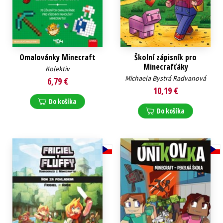
Omalovánky Minecraft
Školní zápisník pro
Minecrafťáky
Kolektiv
Michaela Bystrá Radvanová
6,79 €
10,19 €
Do košíka
Do košíka