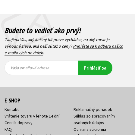
Budete to vedieť ako prvý!
Zaujíma Vás, aký knižný hit práve vychádza, na aký tovar je
výhodná zľava, aká beží súťaž o ceny?
Prihláste sa k odberu našich
e-mailových noviniek
!
Vaša
Vaša
Prihlásiť sa
emailová
emailová
Vaša emailová adresa
adresa
adresa
E-SHOP
Kontakt
Reklamačný poriadok
Vrátenie tovaru v lehote 14 dní
Súhlas so spracovaním
Cenník dopravy
osobných údajov
FAQ
Ochrana súkromia