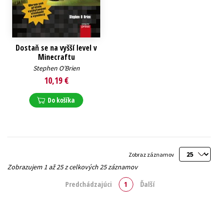
Dostaň se na vyšší level v
Minecraftu
Stephen O’Brien
10,19 €
Do košíka
Zobraz záznamov
Zobrazujem 1 až 25 z celkových 25 záznamov
Predchádzajúci
1
Ďalší