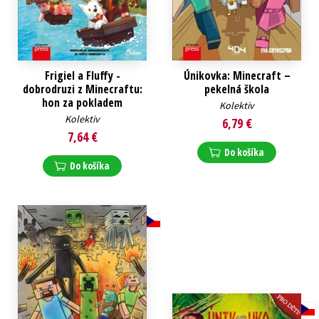
Frigiel a Fluffy -
Únikovka: Minecraft –
dobrodruzi z Minecraftu:
pekelná škola
hon za pokladem
Kolektiv
Kolektiv
6,79 €
7,64 €
Do košíka
Do košíka