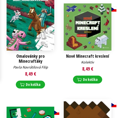
Technické vedy
Učebnice
Umenie a kultúra
Výchova a pedagogika
Young adult
Young adult (SK)
Zdravie a životný štýl
Všetky tituly
Omalovánky pro
Nové Minecraft kreslení
Minecrafťáky
Kolektiv
Pavla Navrátilová Filip
8,49 €
8,49 €
Do košíka
Do košíka