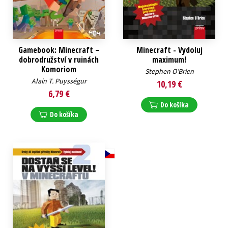
Gamebook: Minecraft –
Minecraft - Vydoluj
dobrodružství v ruinách
maximum!
Komoriom
Stephen O’Brien
Alain T. Puysségur
10,19 €
6,79 €
Do košíka
Do košíka