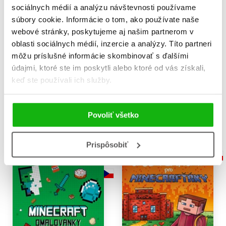
sociálnych médií a analýzu návštevnosti používame
súbory cookie. Informácie o tom, ako používate naše
webové stránky, poskytujeme aj našim partnerom v
oblasti sociálnych médií, inzercie a analýzy. Títo partneri
môžu príslušné informácie skombinovať s ďalšími
Únikovka - Minecraft 2
Kompletní příručka –
údajmi, ktoré ste im poskytli alebo ktoré od vás získali,
Minecraft
Kolektiv
keď ste používali ich služby.
Kolektiv
14,02 €
14,02 €
Do košíka
Povoliť všetko
Do košíka
Prispôsobiť