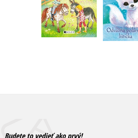
Do košíka
Do košík
3,35 €
7,64 
Budete to vedieť ako prvý!