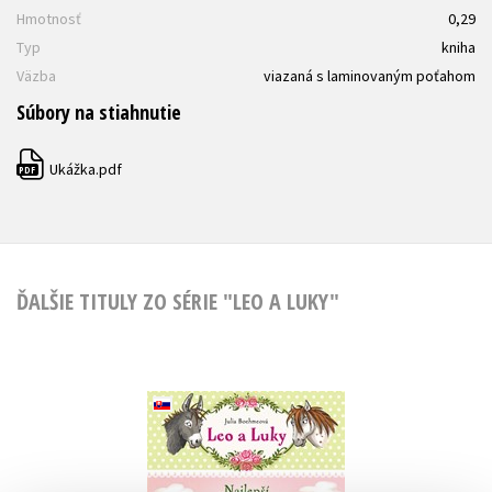
Hmotnosť
0,29
Typ
kniha
Väzba
viazaná s laminovaným poťahom
Súbory na stiahnutie
Ukážka.pdf
PDF
ĎALŠIE TITULY ZO SÉRIE "LEO A LUKY"
Leo a Luky 1 –
Najlepší kamaráti
Julia Boehmeová