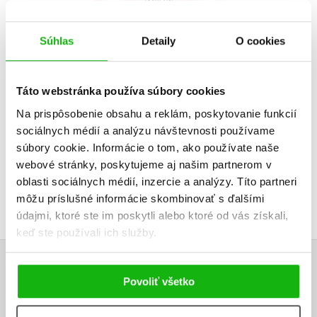
Súhlas
Detaily
O cookies
Do košíka
Táto webstránka používa súbory cookies
3,35 €
Na prispôsobenie obsahu a reklám, poskytovanie funkcií
sociálnych médií a analýzu návštevnosti používame
súbory cookie. Informácie o tom, ako používate naše
webové stránky, poskytujeme aj našim partnerom v
oblasti sociálnych médií, inzercie a analýzy. Títo partneri
môžu príslušné informácie skombinovať s ďalšími
údajmi, ktoré ste im poskytli alebo ktoré od vás získali,
keď ste používali ich služby.
UŽIVATEĽSKÁ RECENZIA
Povoliť všetko
Žiadne užívateľské hodnotenia nie sú dostupné.