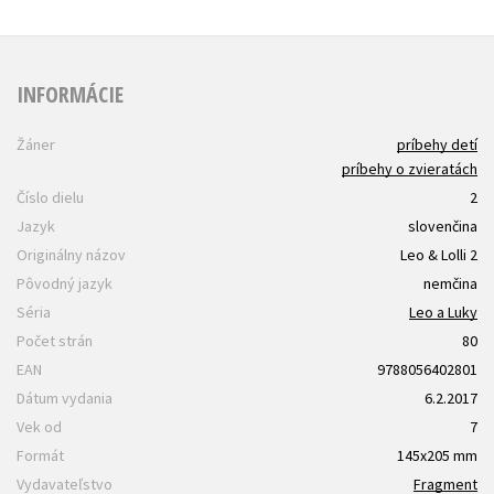
INFORMÁCIE
Žáner
príbehy detí
príbehy o zvieratách
Číslo dielu
2
Jazyk
slovenčina
Originálny názov
Leo & Lolli 2
Pôvodný jazyk
nemčina
Séria
Leo a Luky
Počet strán
80
EAN
9788056402801
Dátum vydania
6.2.2017
Vek od
7
Formát
145x205 mm
Vydavateľstvo
Fragment