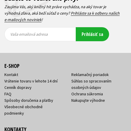
Zaujíma Vás, aký knižný hit práve vychádza, na aký tovar je
výhodná zľava, aká beží súťaž o ceny?
Prihláste sa k odberu našich
e-mailových noviniek
!
Vaša
Vaša
Prihlásiť sa
emailová
emailová
Vaša emailová adresa
adresa
adresa
E-SHOP
Kontakt
Reklamačný poriadok
Vrátenie tovaru v lehote 14 dní
Súhlas so spracovaním
Cenník dopravy
osobných údajov
FAQ
Ochrana súkromia
Spôsoby doručenia a platby
Nakupujte výhodne
Všeobecné obchodné
podmienky
KONTAKTY