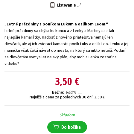
Listovanie
Technické vedy
Učebnice
Umenie a kultúra
Výchova a pedagogika
Young adult
Young adult (SK)
Letné prázdniny s poníkom Lukym a oslíkom Leom.
Zdravie a životný štýl
Letné prázdniny sa chýlia ku koncu a z Lenky a Martiny sa stali
najlepšie kamarátky. Radosť z nového priateľstva nemajú len
Všetky tituly
dievčatá, ale aj ich zvierací kamaráti poník Luky a oslík Leo. Lenku a jej
mamičku však čaká návrat do mesta, na ktorý sa nikto neteší. Podarí
sa dievčatám vymyslieť nejaký plán, aby mohla Lenka zostať na
vidieku?
3,50 €
6,99 €
Bežne
Najnižšia cena za posledných 30 dní:
3,50 €
Skladom
Do košíka