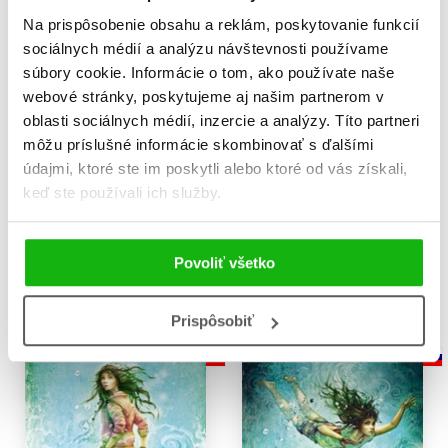
Na prispôsobenie obsahu a reklám, poskytovanie funkcií
sociálnych médií a analýzu návštevnosti používame
súbory cookie. Informácie o tom, ako používate naše
webové stránky, poskytujeme aj našim partnerom v
oblasti sociálnych médií, inzercie a analýzy. Títo partneri
môžu príslušné informácie skombinovať s ďalšími
údajmi, ktoré ste im poskytli alebo ktoré od vás získali,
Alea - dívka moře: Barevné
Alea - dívka moře:
vody
Tajemství oceánů
keď ste používali ich služby.
Tanya Stewnerová
Tanya Stewnerová
11,89 €
11,89 €
Povoliť všetko
Do košíka
Do košíka
Prispôsobiť