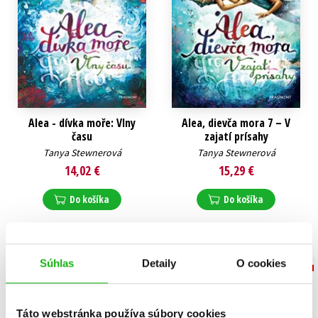
Alea - dívka moře: Vlny
Alea, dievča mora 7 – V
času
zajatí prísahy
Tanya Stewnerová
Tanya Stewnerová
14,02 €
15,29 €
Do košíka
Do košíka
Súhlas
Detaily
O cookies
Táto webstránka používa súbory cookies