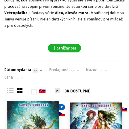
Londýne, kde absolvovala aj prax vo vydavateľstve a popri tom začala
pracovať na svojom prvom románe. Je autorkou série pre deti
Lili
Vetroplaška
a fantasy série
Alea, dievča mora
. V súčasnej dobe sa
Tanya venuje písaniu nielen detských kníh, ale aj románov pre mládež
a pre dospelých.
Strážny pes
Dátum vydania
Predajnosť
Názov
Cena
IBA DOSTUPNÉ
P