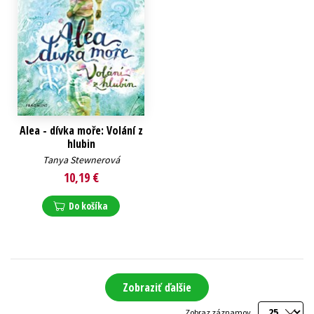
Alea - dívka moře: Volání z
hlubin
Tanya Stewnerová
10,19 €
Do košíka
Zobraziť ďalšie
Zobraz záznamov