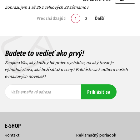
Zobrazujem 1 až 25 z celkových 33 záznamov
Predchádzajúci
1
2
Ďalší
Budete to vedieť ako prvý!
Zaujíma Vás, aký knižný hit práve vychádza, na aký tovar je
výhodná zľava, aká beží súťaž o ceny?
Prihláste sa k odberu našich
e-mailových noviniek
!
Vaša
Vaša
Prihlásiť sa
emailová
emailová
Vaša emailová adresa
adresa
adresa
E-SHOP
Kontakt
Reklamačný poriadok