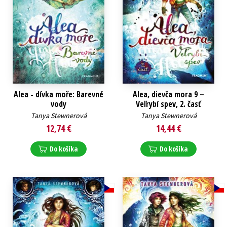
Alea - dívka moře: Barevné
Alea, dievča mora 9 –
vody
Veľrybí spev, 2. časť
Tanya Stewnerová
Tanya Stewnerová
12,74 €
14,44 €
Do košíka
Do košíka