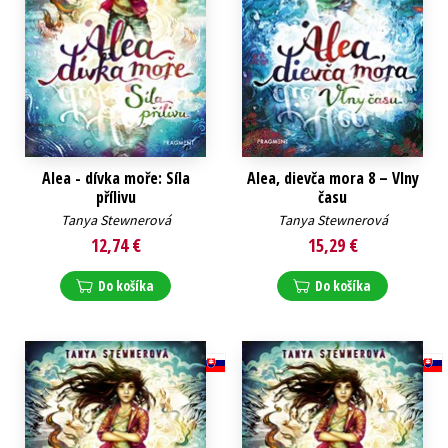
Alea - dívka moře: Síla
Alea, dievča mora 8 – Vlny
přílivu
času
Tanya Stewnerová
Tanya Stewnerová
12,74 €
15,29 €
Do košíka
Do košíka