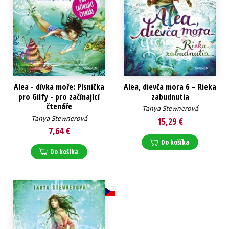
Alea - dívka moře: Písnička
Alea, dievča mora 6 – Rieka
pro Gilfy - pro začínající
zabudnutia
čtenáře
Tanya Stewnerová
Tanya Stewnerová
15,29 €
7,64 €
Do košíka
Do košíka