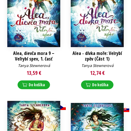
Alea, dievča mora 9 –
Alea - dívka moře: Velrybí
Veľrybí spev, 1. časť
zpěv (Část 1)
Tanya Stewnerová
Tanya Stewnerová
13,59 €
12,74 €
Do košíka
Do košíka