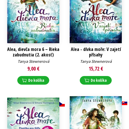
Alea, dievča mora 6 – Rieka
Alea - dívka moře: V zajetí
zabudnutia (2. akosť)
přísahy
Tanya Stewnerová
Tanya Stewnerová
9,00 €
15,72 €
Do košíka
Do košíka