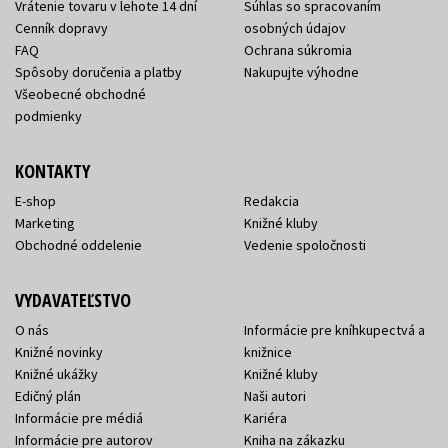
Vrátenie tovaru v lehote 14 dní
Súhlas so spracovaním
Cenník dopravy
osobných údajov
FAQ
Ochrana súkromia
Spôsoby doručenia a platby
Nakupujte výhodne
Všeobecné obchodné
podmienky
KONTAKTY
E-shop
Redakcia
Marketing
Knižné kluby
Obchodné oddelenie
Vedenie spoločnosti
VYDAVATEĽSTVO
O nás
Informácie pre kníhkupectvá a
Knižné novinky
knižnice
Knižné ukážky
Knižné kluby
Edičný plán
Naši autori
Informácie pre médiá
Kariéra
Informácie pre autorov
Kniha na zákazku