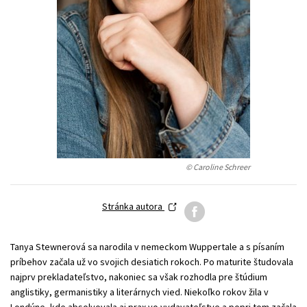
Technické vedy
Učebnice
Umenie a kultúra
Výchova a pedagogika
Young adult
Young adult (SK)
Zdravie a životný štýl
Všetky tituly
© Caroline Schreer
Stránka autora
Tanya Stewnerová sa narodila v nemeckom Wuppertale a s písaním
príbehov začala už vo svojich desiatich rokoch. Po maturite študovala
najprv prekladateľstvo, nakoniec sa však rozhodla pre štúdium
anglistiky, germanistiky a literárnych vied. Niekoľko rokov žila v