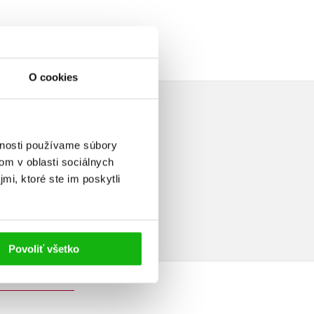
O cookies
vnosti používame súbory
om v oblasti sociálnych
mi, ktoré ste im poskytli
a
Povoliť všetko