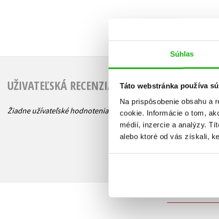
Súhlas
UŽIVATEĽSKÁ RECENZIA
Táto webstránka používa sú
Na prispôsobenie obsahu a r
Žiadne užívateľské hodnotenia nie sú dostupné.
cookie. Informácie o tom, ak
médií, inzercie a analýzy. Tí
alebo ktoré od vás získali, ke