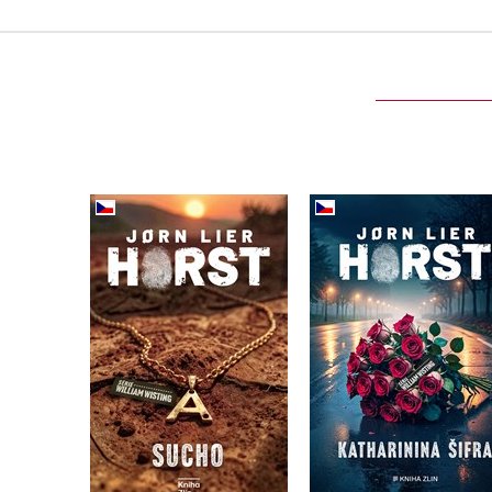
Katharinina šifra
Sucho
Jorn Lier Horst
Jorn Lier Horst
Do košíka
Do košíka
16,14 €
15,72 €