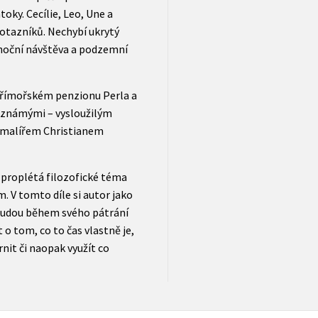
oky. Cecílie, Leo, Une a
otazníků. Nechybí ukrytý
 noční návštěva a podzemní
 přímořském penzionu Perla a
i známými – vysloužilým
malířem Christianem
, proplétá filozofické téma
 V tomto díle si autor jako
 budou během svého pátrání
o tom, co to čas vlastně je,
nit či naopak využít co