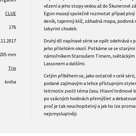
vězení a jeho stopy vedou až do Škunerové zát
CLUE
Egon musejí společně rozmotat případ plný 
deník, tajemný klíč, záhadná mapa, podivná
176
labyrint chodeb.
.11.2017
Druhý díl napínavé série se opět odehrává v
jeho přilehlém okolí. Potkáme se se starým
x205 mm
námořníkem Staroušem Timem, světáckým 
Lassonem a dalšími.
Trix
Celým příběhem se, jako ostatně v celé sérii
kniha
podané zajímavým a lehce přístupným stylem.
leitmotiv zvolil téma času. Hlavní hrdinové
po vzácných hodinách přemýšlet a debatovat 
proč je tak neuchopitelný a jak ho lze promar
nejsmysluplněji.