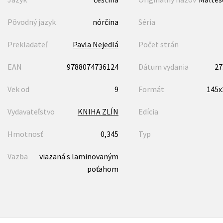
Pôvodný jazyk
nórčina
Séria
Prekladateľ
Pavla Nejedlá
Počet strán
EAN
9788074736124
Dátum vydania
27
Vek od
9
Formát
145
Vydavateľstvo
KNIHA ZLÍN
Edícia
Hmotnosť
0,345
Typ
Väzba
viazaná s laminovaným
poťahom