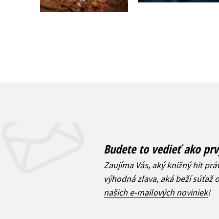
Budete to vedieť ako prv
Zaujíma Vás, aký knižný hit prá
výhodná zľava, aká beží súťaž 
našich e-mailových noviniek
!