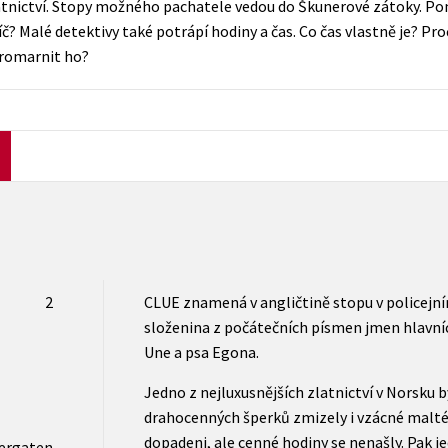
atnictví. Stopy možného pachatele vedou do Škunerové zátoky. Pom
Počítače
? Malé detektivy také potrápí hodiny a čas. Co čas vlastně je? Pro
dy
Young adult
Poézia
promarnit ho?
Young adult (SK)
Populárno - náučná pre dospelých
Zdravie a životný štýl
Populárno - náučné pre deti
Všetky tituly
2
CLUE znamená v angličtině stopu v policejní
složenina z počátečních písmen jmen hlavních 
Une a psa Egona.
Jedno z nejluxusnějších zlatnictví v Norsku 
drahocenných šperků zmizely i vzácné maltéz
dopadeni, ale cenné hodiny se nenašly. Pak j
ergaten