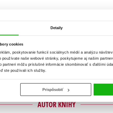
Detaily
bory cookies
eklám, poskytovanie funkcií sociálnych médií a analýzu návšte
Vaše hodnotenie
o používate naše webové stránky, poskytujeme aj našim partner
to partneri môžu príslušné informácie skombinovať s ďalšími údaj
Používateľskú recenziu môžu vkladať len registrovaní užívateli
ď ste používali ich služby.
Prihlásiť
Prispôsobiť
AUTOR KNIHY