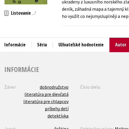
ukradeny z luxusního norského zl
deník, záhadná mapa a tajemný klíč
Humanitné a spoločenské ve
Listovanie
Auto - moto
ho využít co nejsmysluplněji a ne
Jazyky
Beletria pre deti
Kalendáre, diáre
Beletria pre dospelých
Kariéra a osobný rozvoj
Informácie
Séria
Užívateľské hodnotenie
Autor
INFORMÁCIE
Žáner
dobrodružstvo
Číslo dielu
literatúra pre dievčatá
literatúra pre chlapcov
príbehy detí
detektívka
Jazyk
čeština
Originálny názov
Maltes