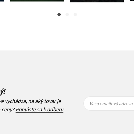
ý!
Vaša
Vaša
ve vychádza, na aký tovar je
emailová
emailová
Vaša emailová adresa
adresa
adresa
o ceny?
Prihláste sa k odberu