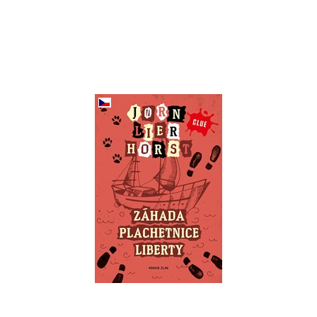
Záhada plachetnice
Liberty
Jorn Lier Horst
Do košíka
8,49 €