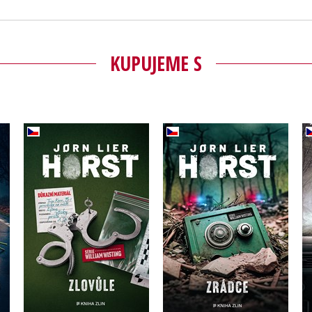
KUPUJEME S
Zlovůle
Zrádce
Jorn Lier Horst
Jorn Lier Horst
Do košíka
Do košíka
15,72 €
14,02 €