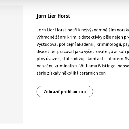
Jorn Lier Horst
Jorn Lier Horst patří k nejvýznamnějším norsk
výhradně žánru krimi a detektivky píše nejen pro
Vystudoval policejní akademii, kriminologii, psy
dvacet let pracoval jako vyšetřovatel, a ačkoli
plný úvazek, stále udržuje kontakt s oborem. Sv
na scénu kriminalistu Williama Wistinga, napsal
série získaly několik literárních cen.
Zobraziť profil autora