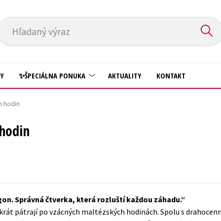
Hľadaný výraz
HY
✨ŠPECIÁLNA PONUKA
AKTUALITY
KONTAKT
h hodin
Predškoláci
Komiks
hodin
Príroda a záhrada
Krížovky
Prírodné vedy
Kuchárske knihy
Technické vedy
New Adult
Učebnice
Obchod a ekonómia
gon. Správná čtverka, která rozluští každou záhadu.
Umenie a kultúra
Ostatné
okrát pátrají po vzácných maltézských hodinách. Spolu s drahocen
Výchova a pedagogika