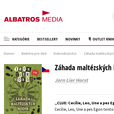
KATEGÓRIE
BESTSELLERY
NOVINKY
🔖 OUTLET KNI
Domov
Beletria pre deti
Dobrodružstvo
Záhada maltézskýc
🛍️ Darčekové poukazy
Cestovanie
✍️Knihy s podpisom
Záhada maltézských 
Darčekové publikácie
🎁 Limitované balíčky
Digitálna fotografia
Jorn Lier Horst
🔥 Výhodné predpredaje
Doplnkový sortiment
🏷️ Zlacnené knihy
Ezoterika a duchovný svet
CLUE: Cecílie, Leo, Une a pes E
⚔️ Zaklínač na CD
História a military
Cecílie, Leo, Une a pes Egon tent
🔖Outlet knihy
Hobby