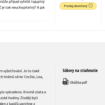
ůže případ vyřešit tajuplný
Predaj ukončený
č je tak neuchopitelný? A jak
7,64
€
s DPH
Súbory na stiahnutie
m vyšetřování. Je to také
hrdinů série: Cecílie, Lea,
Ukážka.pdf
PDF
bylo vykradeno. Kromě zlata a
ské hodiny. Zloději byli
eden z lupičů uprchne z