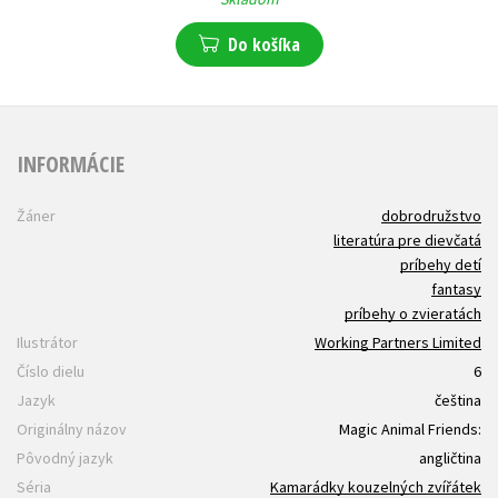
Do košíka
INFORMÁCIE
Žáner
dobrodružstvo
literatúra pre dievčatá
príbehy detí
fantasy
príbehy o zvieratách
Ilustrátor
Working Partners Limited
Číslo dielu
6
Jazyk
čeština
Originálny názov
Magic Animal Friends:
Pôvodný jazyk
angličtina
Séria
Kamarádky kouzelných zvířátek