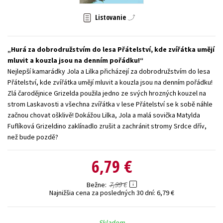
Technické vedy
Učebnice
Umenie a kultúra
Listovanie
Výchova a pedagogika
Young adult
Young adult (SK)
Zdravie a životný štýl
Hurá za dobrodružstvím do lesa Přátelství, kde zvířátka umějí
mluvit a kouzla jsou na denním pořádku!
Všetky tituly
Nejlepší kamarádky Jola a Lilka přicházejí za dobrodružstvím do lesa
Přátelství, kde zvířátka umějí mluvit a kouzla jsou na denním pořádku!
Zlá čarodějnice Grizelda použila jedno ze svých hrozných kouzel na
strom Laskavosti a všechna zvířátka v lese Přátelství se k sobě náhle
začnou chovat ošklivě! Dokážou Lilka, Jola a malá sovička Matylda
Fuflíková Grizeldino zaklínadlo zrušit a zachránit stromy Srdce dřív,
než bude pozdě?
6,79 €
7,99 €
Bežne
Najnižšia cena za posledných 30 dní:
6,79 €
Skladom