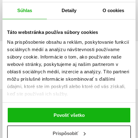
Súbory na stiahnutie
Súhlas
Detaily
O cookies
Obsah.pdf
Ukážka.pdf
PDF
PDF
Táto webstránka používa súbory cookies
Na prispôsobenie obsahu a reklám, poskytovanie funkcií
sociálnych médií a analýzu návštevnosti používame
ĎALŠIE TITULY ZO SÉRIE "KAMARÁDKY KOUZELNÝCH
súbory cookie. Informácie o tom, ako používate naše
webové stránky, poskytujeme aj našim partnerom v
ZVÍŘÁTEK"
oblasti sociálnych médií, inzercie a analýzy. Títo partneri
môžu príslušné informácie skombinovať s ďalšími
údajmi, ktoré ste im poskytli alebo ktoré od vás získali,
keď ste používali ich služby.
UŽIVATEĽSKÁ RECENZIA
Povoliť všetko
Žiadne užívateľské hodnotenia nie sú dostupné.
Prispôsobiť
Vaše hodnotenie