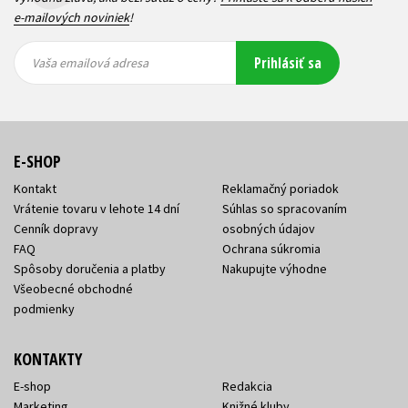
e-mailových noviniek
!
Vaša
Vaša
Prihlásiť sa
emailová
emailová
Vaša emailová adresa
adresa
adresa
E-SHOP
Kontakt
Reklamačný poriadok
Vrátenie tovaru v lehote 14 dní
Súhlas so spracovaním
Cenník dopravy
osobných údajov
FAQ
Ochrana súkromia
Spôsoby doručenia a platby
Nakupujte výhodne
Všeobecné obchodné
podmienky
KONTAKTY
E-shop
Redakcia
Marketing
Knižné kluby