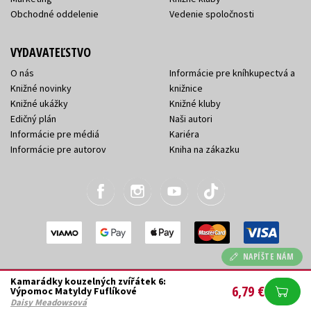
Obchodné oddelenie
Vedenie spoločnosti
VYDAVATEĽSTVO
O nás
Informácie pre kníhkupectvá a
Knižné novinky
knižnice
Knižné ukážky
Knižné kluby
Edičný plán
Naši autori
Informácie pre médiá
Kariéra
Informácie pre autorov
Kniha na zákazku
NAPÍŠTE NÁM
Kamarádky kouzelných zvířátek 6:
2026 © Albatrosmedia.sk, Albatros Media Slovakia
6,79 €
Výpomoc Matyldy Fuflíkové
s.r.o.
Daisy Meadowsová