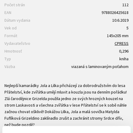
Počet strán
112
EAN
9788026425618
Dátum vydania
10.6.2019
Vek od
5
Formát
145x205 mm
Vydavateľstvo
CPRESS
Hmotnosť
0,296
Typ
kniha
Väzba
viazaná s laminovaným poťahom
Nejlepší kamarádky Jola a Lilka přicházejí za dobrodružstvím do lesa
Přátelství, kde zvířátka umějí mluvit a kouzla jsou na denním pořádku!
Zlá čarodějnice Grizelda použila jedno ze svých hrozných kouzel na
strom Laskavosti a všechna zvířátka v lese Přátelství se k sobě náhle
začnou chovat ošklivě! Dokážou Lilka, Jola a malá sovička Matylda
Fuflíková Grizeldino zaklínadlo zrušit a zachránit stromy Srdce dřív,
než bude pozdě?