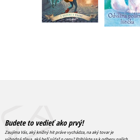
Do košíka
Do košík
12,74 €
7,64 
Budete to vedieť ako prvý!
Zaujíma Vás, aký knižný hit práve vychádza, na aký tovar je
výhodná zľava, aká beží súťaž o ceny?
Prihláste sa k odberu našich