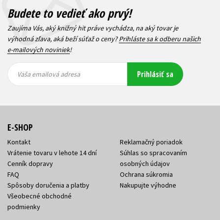
Budete to vedieť ako prvý!
Zaujíma Vás, aký knižný hit práve vychádza, na aký tovar je
výhodná zľava, aká beží súťaž o ceny?
Prihláste sa k odberu našich
e-mailových noviniek
!
Vaša
Vaša
Prihlásiť sa
emailová
emailová
Vaša emailová adresa
adresa
adresa
E-SHOP
Kontakt
Reklamačný poriadok
Vrátenie tovaru v lehote 14 dní
Súhlas so spracovaním
Cenník dopravy
osobných údajov
FAQ
Ochrana súkromia
Spôsoby doručenia a platby
Nakupujte výhodne
Všeobecné obchodné
podmienky