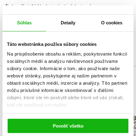
Žiadne užívateľské hodnotenia nie sú dostupné.
Vaše hodnotenie
Súhlas
Detaily
O cookies
Používateľskú recenziu môžu vkladať len registrovaní užívatelia
Táto webstránka používa súbory cookies
Prihlásiť
Na prispôsobenie obsahu a reklám, poskytovanie funkcií
sociálnych médií a analýzu návštevnosti používame
súbory cookie. Informácie o tom, ako používate naše
webové stránky, poskytujeme aj našim partnerom v
KUPUJEME S
oblasti sociálnych médií, inzercie a analýzy. Títo partneri
môžu príslušné informácie skombinovať s ďalšími
údajmi, ktoré ste im poskytli alebo ktoré od vás získali,
keď ste používali ich služby.
Pravidelná dávka
Pravidelná 
podpis
Povoliť všetko
Kolektiv