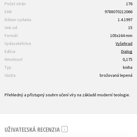
Počet strán
176
EAN
9788070212066
Dátum vydania
1.4.1997
Vek od
15
Formát
105x164 mm
Vydavateľstvo
Vyšehrad
Edícia
Dialog
Hmotnosť
0,175
Typ
kniha
Väzba
brožovaná lepená
Přehledný a přístupný souhrn učení víry na základě moderní teologie.
UŽIVATEĽSKÁ RECENZIA