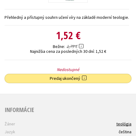
Technické vedy
Učebnice
Umenie a kultúra
Přehledný a přístupný souhrn učení víry na základě moderní teologie.
Výchova a pedagogika
Young adult
Young adult (SK)
Zdravie a životný štýl
1,52 €
Všetky tituly
1,79 €
Bežne
Najnižšia cena za posledných 30 dní:
1,52 €
Nedostupné
Predaj ukončený
INFORMÁCIE
Žáner
teológia
Jazyk
čeština