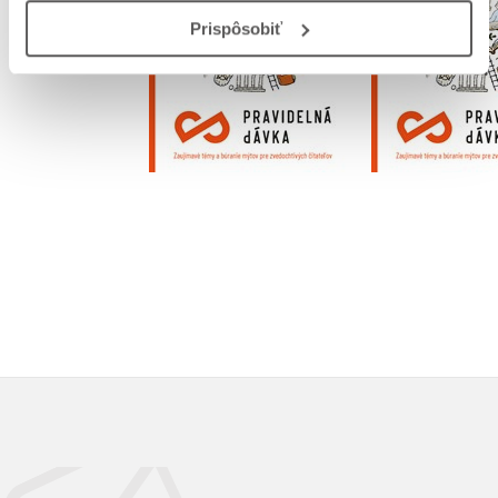
Prispôsobiť
Do košík
Do košíka
15,29
14,44 €