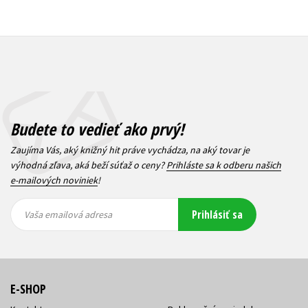
Budete to vedieť ako prvý!
Zaujíma Vás, aký knižný hit práve vychádza, na aký tovar je
výhodná zľava, aká beží súťaž o ceny?
Prihláste sa k odberu našich
e-mailových noviniek
!
Vaša
Vaša
Prihlásiť sa
emailová
emailová
Vaša emailová adresa
adresa
adresa
E-SHOP