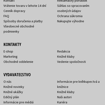
Kontakt
Reklamačný poriadok
Vrátenie tovaru v lehote 14 dní
Súhlas so spracovaním
Cenník dopravy
osobných údajov
FAQ
Ochrana súkromia
Spôsoby doručenia a platby
Nakupujte výhodne
Všeobecné obchodné
podmienky
KONTAKTY
E-shop
Redakcia
Marketing
Knižné kluby
Obchodné oddelenie
Vedenie spoločnosti
VYDAVATEĽSTVO
O nás
Informácie pre kníhkupectvá a
Knižné novinky
knižnice
Knižné ukážky
Knižné kluby
Edičný plán
Naši autori
Informácie pre médiá
Kariéra