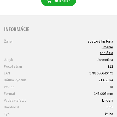
Do košíka
INFORMÁCIE
Žáner
svetová história
umenie
teológia
Jazyk
slovenčina
Počet strán
312
EAN
9788056640449
Dátum vydania
21.6.2024
Vek od
18
Formát
145x205 mm
Vydavateľstvo
Lindeni
Hmotnosť
0,51
Typ
kniha