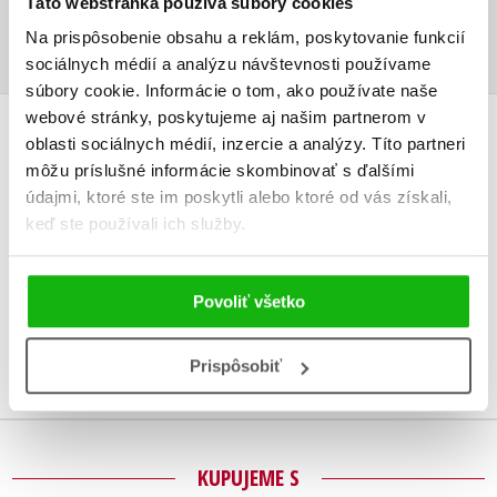
Táto webstránka používa súbory cookies
Ukážka.pdf
PDF
Na prispôsobenie obsahu a reklám, poskytovanie funkcií
sociálnych médií a analýzu návštevnosti používame
súbory cookie. Informácie o tom, ako používate naše
webové stránky, poskytujeme aj našim partnerom v
oblasti sociálnych médií, inzercie a analýzy. Títo partneri
UŽIVATEĽSKÁ RECENZIA
môžu príslušné informácie skombinovať s ďalšími
údajmi, ktoré ste im poskytli alebo ktoré od vás získali,
Žiadne užívateľské hodnotenia nie sú dostupné.
keď ste používali ich služby.
Vaše hodnotenie
Používateľskú recenziu môžu vkladať len registrovaní užívatelia
Povoliť všetko
Prihlásiť
Prispôsobiť
KUPUJEME S