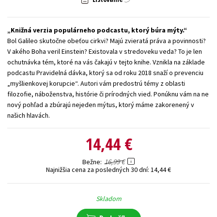
Technické vedy
Učebnice
Umenie a kultúra
Výchova a pedagogika
Young adult
Young adult (SK)
Knižná verzia populárneho podcastu, ktorý búra mýty.
Bol Galileo skutočne obeťou cirkvi? Majú zvieratá práva a povinnosti?
Zdravie a životný štýl
V akého Boha veril Einstein? Existovala v stredoveku veda? To je len
ochutnávka tém, ktoré na vás čakajú v tejto knihe. Vznikla na základe
Všetky tituly
podcastu Pravidelná dávka, ktorý sa od roku 2018 snaží o prevenciu
„myšlienkovej korupcie“. Autori vám predostrú témy z oblasti
filozofie, náboženstva, histórie či prírodných vied. Ponúknu vám na ne
nový pohľad a zbúrajú nejeden mýtus, ktorý máme zakorenený v
našich hlavách.
14,44 €
16,99 €
Bežne
Najnižšia cena za posledných 30 dní:
14,44 €
Skladom