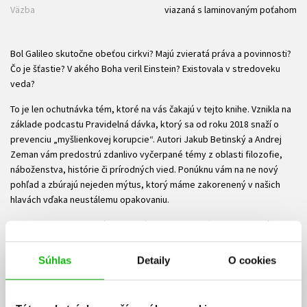
Väzba
viazaná s laminovaným poťahom
Bol Galileo skutočne obeťou cirkvi? Majú zvieratá práva a povinnosti?
Čo je šťastie? V akého Boha veril Einstein? Existovala v stredoveku
veda?
To je len ochutnávka tém, ktoré na vás čakajú v tejto knihe. Vznikla na
základe podcastu Pravidelná dávka, ktorý sa od roku 2018 snaží o
prevenciu „myšlienkovej korupcie“. Autori Jakub Betinský a Andrej
Zeman vám predostrú zdanlivo vyčerpané témy z oblasti filozofie,
náboženstva, histórie či prírodných vied. Ponúknu vám na ne nový
pohľad a zbúrajú nejeden mýtus, ktorý máme zakorenený v našich
hlavách vďaka neustálemu opakovaniu.
Nečakajte žiadne suché fakty. Práve naopak. Buďte zvedochtiví a
zamyslite sa hlbšie nad vecami, o ktorých ste presvedčení, že v nich
dávno máte jasno. Budete prekvapení, že je možno všetko inak...
Súhlas
Detaily
O cookies
Súbory na stiahnutie