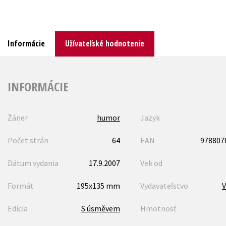
Humanitné a spoločenské ve
Auto - moto
Jazyky
Informácie
Beletria pre deti
Užívateľské hodnotenie
Kalendáre, diáre
Beletria pre dospelých
Kariéra a osobný rozvoj
INFORMÁCIE
Žáner
humor
Jazyk
Počet strán
64
EAN
978807
Dátum vydania
17.9.2007
Vek od
Formát
195x135 mm
Vydavateľstvo
V
Edícia
S úsměvem
Hmotnosť