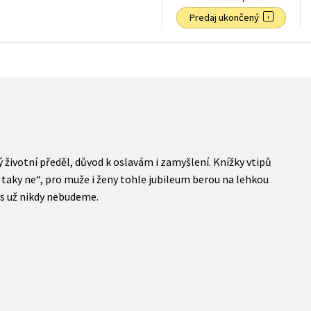
Predaj ukončený
2,37
€
s DPH
životní předěl, důvod k oslavám i zamyšlení. Knížky vtipů
aky ne“, pro muže i ženy tohle jubileum berou na lehkou
es už nikdy nebudeme.