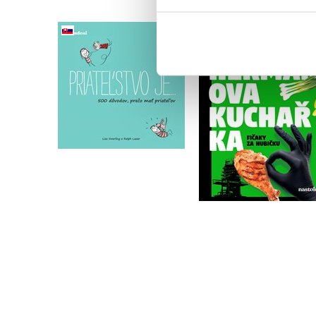
Heřmanova kuchařka
Priateľstvo je…
fičaky za hubičku
,
Lisa Swerlingová
Ostravsky Gastrošef
Ralph Lazar
Do košíka
Do košíka
6,29 €
15,72 €