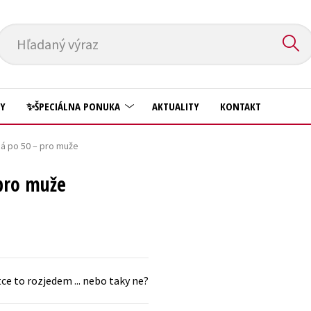
Hľadaný výraz
HY
✨ŠPECIÁLNA PONUKA
AKTUALITY
KONTAKT
ná po 50 – pro muže
Predškoláci
Komiks
 pro muže
Príroda a záhrada
Krížovky
Prírodné vedy
Kuchárske knihy
Technické vedy
New Adult
Učebnice
Obchod a ekonómia
ce to rozjedem ... nebo taky ne?
Umenie a kultúra
Ostatné
Výchova a pedagogika