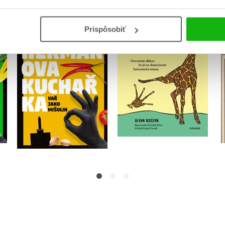
 -
Jsou i daleko horší
Prispôsobiť
Heřmanova kuchařka
matky než ty
Ostravsky Gastrošef
Glenn Boozan
Do košíka
Do košíka
15,72 €
10,19 €