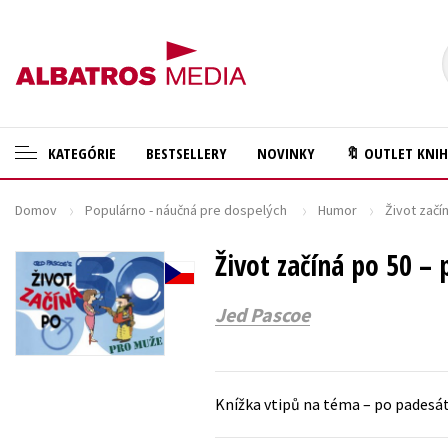
KATEGÓRIE
BESTSELLERY
NOVINKY
🔖 OUTLET KNI
Domov
Populárno - náučná pre dospelých
Humor
Život začí
🛍️ Darčekové poukazy
Cestovanie
✍️Knihy s podpisom
Život začíná po 50 –
Darčekové publikácie
🎁 Limitované balíčky
Digitálna fotografia
Jed Pascoe
🔥 Výhodné predpredaje
Doplnkový sortiment
🏷️ Zlacnené knihy
Ezoterika a duchovný svet
Knížka vtipů na téma – po padesát
⚔️ Zaklínač na CD
História a military
🔖Outlet knihy
Hobby