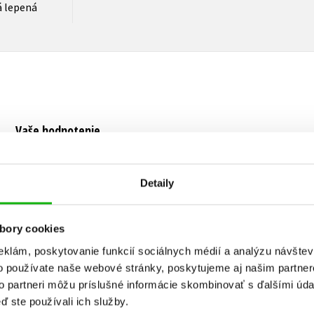
 lepená
Vaše hodnotenie
Používateľskú recenziu môžu vkladať len registrovaní užívateli
Detaily
Prihlásiť
bory cookies
eklám, poskytovanie funkcií sociálnych médií a analýzu návšte
o používate naše webové stránky, poskytujeme aj našim partner
KUPUJEME S
to partneri môžu príslušné informácie skombinovať s ďalšími údaj
ď ste používali ich služby.