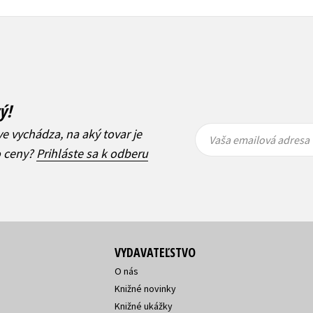
ý!
Vaša
Vaša
ve vychádza, na aký tovar je
emailová
emailová
Vaša emailová adresa
adresa
adresa
o ceny?
Prihláste sa k odberu
VYDAVATEĽSTVO
O nás
Knižné novinky
Knižné ukážky