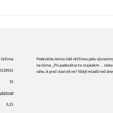
Počítače
dy
Young adult
Poézia
Young adult (SK)
Populárno - náučná pre dospelých
Zdravie a životný štýl
Populárno - náučné pre deti
Všetky tituly
čeština
Padesátku berou lidé většinou jako významný 
na téma: „Po padesátce to rozjedem… nebo t
0218921
váhu. A proč vlastně ne? Vždyť mladší než dn
15
yšehrad
0,15