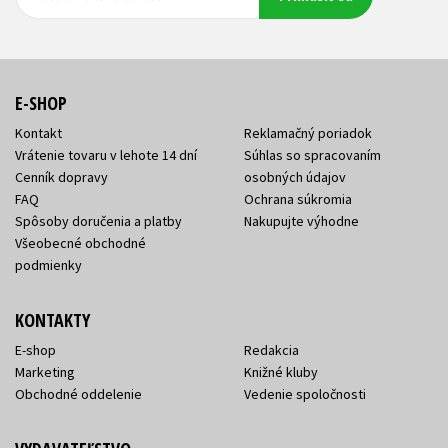
adresa
adresa
E-SHOP
Kontakt
Reklamačný poriadok
Vrátenie tovaru v lehote 14 dní
Súhlas so spracovaním
Cenník dopravy
osobných údajov
FAQ
Ochrana súkromia
Spôsoby doručenia a platby
Nakupujte výhodne
Všeobecné obchodné
podmienky
KONTAKTY
E-shop
Redakcia
Marketing
Knižné kluby
Obchodné oddelenie
Vedenie spoločnosti