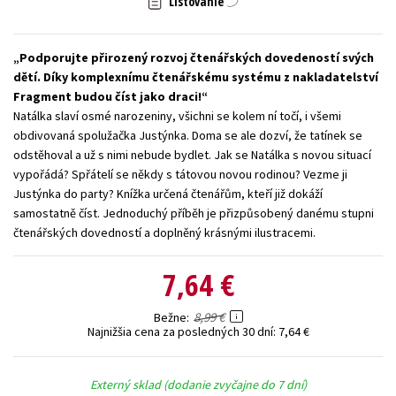
Listovanie
Technické vedy
Učebnice
Umenie a kultúra
Výchova a pedagogika
Young adult
Young adult (SK)
Podporujte přirozený rozvoj čtenářských dovedeností svých
dětí. Díky komplexnímu čtenářskému systému z nakladatelství
Zdravie a životný štýl
Fragment budou číst jako draci!
Natálka slaví osmé narozeniny, všichni se kolem ní točí, i všemi
Všetky tituly
obdivovaná spolužačka Justýnka. Doma se ale dozví, že tatínek se
odstěhoval a už s nimi nebude bydlet. Jak se Natálka s novou situací
vypořádá? Spřátelí se někdy s tátovou novou rodinou? Vezme ji
Justýnka do party? Knížka určená čtenářům, kteří již dokáží
samostatně číst. Jednoduchý příběh je přizpůsobený danému stupni
čtenářských dovedností a doplněný krásnými ilustracemi.
7,64 €
8,99 €
Bežne
Najnižšia cena za posledných 30 dní:
7,64 €
Externý sklad (dodanie zvyčajne do 7 dní)