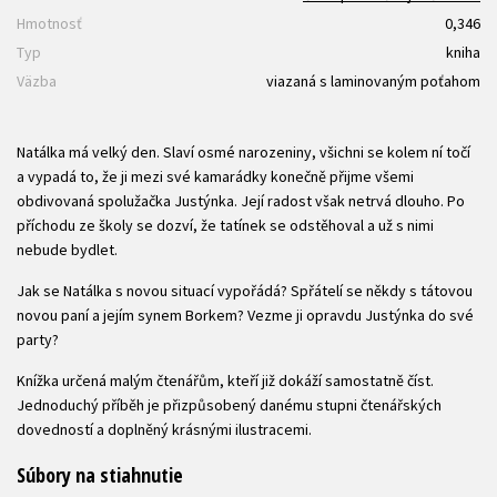
Hmotnosť
0,346
Typ
kniha
Väzba
viazaná s laminovaným poťahom
Natálka má velký den. Slaví osmé narozeniny, všichni se kolem ní točí
a vypadá to, že ji mezi své kamarádky konečně přijme všemi
obdivovaná spolužačka Justýnka. Její radost však netrvá dlouho. Po
příchodu ze školy se dozví, že tatínek se odstěhoval a už s nimi
nebude bydlet.
Jak se Natálka s novou situací vypořádá? Spřátelí se někdy s tátovou
novou paní a jejím synem Borkem? Vezme ji opravdu Justýnka do své
party?
Knížka určená malým čtenářům, kteří již dokáží samostatně číst.
Jednoduchý příběh je přizpůsobený danému stupni čtenářských
dovedností a doplněný krásnými ilustracemi.
Súbory na stiahnutie