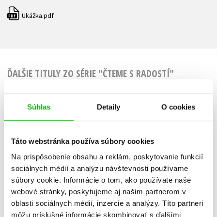
Ukážka.pdf
PDF
ĎALŠIE TITULY ZO SÉRIE "ČTEME S RADOSTÍ"
Súhlas
Detaily
O cookies
Čteme s radostí –
Čteme s ra
Vánoční kouzlo
Čáry, már
Táto webstránka používa súbory cookies
Iveta Poláčková
Magdaléna K
Na prispôsobenie obsahu a reklám, poskytovanie funkcií
sociálnych médií a analýzu návštevnosti používame
súbory cookie. Informácie o tom, ako používate naše
webové stránky, poskytujeme aj našim partnerom v
oblasti sociálnych médií, inzercie a analýzy. Títo partneri
Do košíka
Do košík
môžu príslušné informácie skombinovať s ďalšími