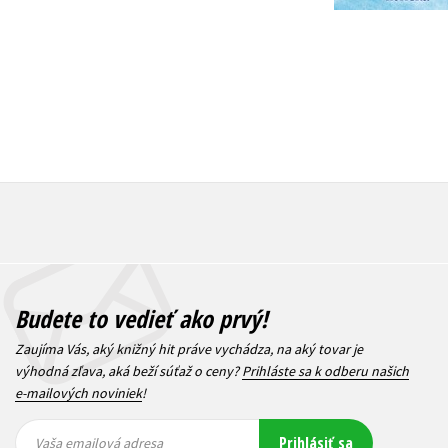
Budete to vedieť ako prvý!
Zaujíma Vás, aký knižný hit práve vychádza, na aký tovar je
výhodná zľava, aká beží súťaž o ceny?
Prihláste sa k odberu našich
e-mailových noviniek
!
Vaša
Vaša
Prihlásiť sa
emailová
emailová
Vaša emailová adresa