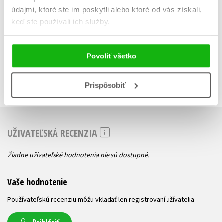
údajmi, ktoré ste im poskytli alebo ktoré od vás získali,
7,64 €
7,64 
keď ste používali ich služby.
Povoliť všetko
Prispôsobiť
UŽIVATEĽSKÁ RECENZIA
Žiadne užívateľské hodnotenia nie sú dostupné.
Vaše hodnotenie
Používateľskú recenziu môžu vkladať len registrovaní užívatelia