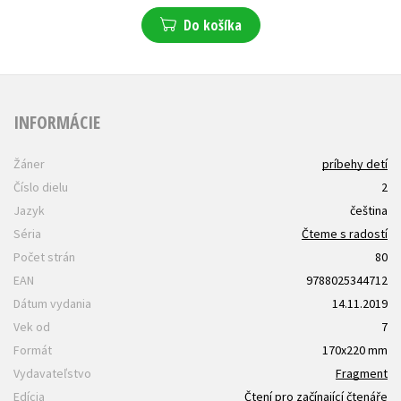
Do košíka
INFORMÁCIE
Žáner
príbehy detí
Číslo dielu
2
Jazyk
čeština
Séria
Čteme s radostí
Počet strán
80
EAN
9788025344712
Dátum vydania
14.11.2019
Vek od
7
Formát
170x220 mm
Vydavateľstvo
Fragment
Edícia
Čtení pro začínající čtenáře