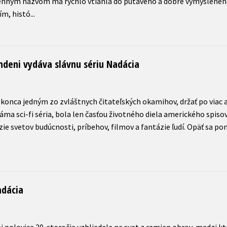
menným názvom ma rýchlo vtiahla do pútavého a dobre vymyslenéh
indeni vydáva slávnu sériu Nadácia
okonca jedným zo zvláštnych čitateľských okamihov, držať po viac a
áma sci-fi séria, bola len časťou životného diela amerického spis
ie svetov budúcnosti, príbehov, filmov a fantázie ľudí. Opäť sa po
adácia