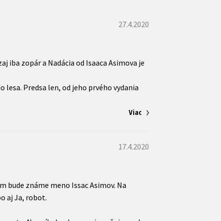
27.4.2020
aj iba zopár a Nadácia od Isaaca Asimova je
o lesa. Predsa len, od jeho prvého vydania
Viac
17.4.2020
 vám bude známe meno Issac Asimov. Na
o aj Ja, robot.