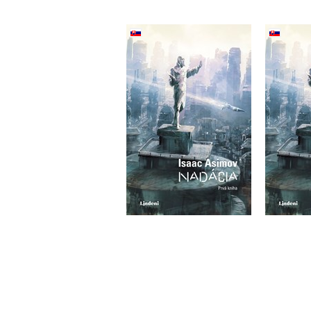
Nadácia (2. akosť)
Isaac Asimov
Do košíka
10,00 €