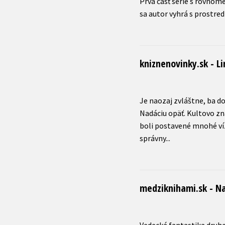
Prvá časť série s rovno
kniznenovinky.sk - L
Je naozaj zvláštne, ba d
Nadáciu opäť. Kultovo zn
boli postavené mnohé víz
medziknihami.sk - N