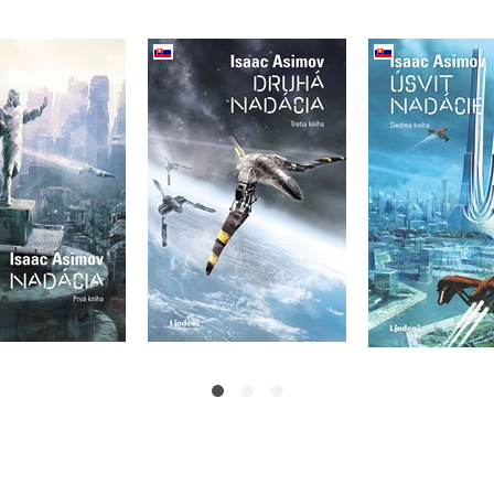
Nadácia
Úsvit na
Druhá nadácia
Isaac Asimov
Isaac As
Isaac Asimov
Do košíka
Do košíka
Do košík
16,99 €
16,99 €
20,32