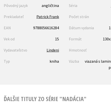
Pôvodný jazyk
angličtina
Séria
Prekladateľ
Patrick Frank
Počet strán
EAN
9788056616284
Dátum vydania
1
Vek od
15
Formát
130
Vydavateľstvo
Lindeni
Hmotnosť
Typ
kniha
Väzba
viazaná s lami
p
ĎALŠIE TITULY ZO SÉRIE "NADÁCIA"