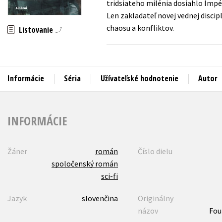
tridsiateho milénia dosiahlo Impé
Len zakladateľ novej vednej disci
Humanitné a spoločenské ve
Auto - moto
chaosu a konfliktov.
Listovanie
Jazyky
Beletria pre deti
Kalendáre, diáre
Beletria pre dospelých
Kariéra a osobný rozvoj
Informácie
Séria
Užívateľské hodnotenie
Autor
INFORMÁCIE
Žáner
román
Číslo dielu
spoločenský román
sci-fi
Jazyk
slovenčina
Originálny
názov
Fou