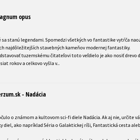
 Magnum opus
é sa stanú legendami. Spomedzi všetkých vo fantastike vytŕča naoz
ch najdôležitejších stavebných kameňov modernej fantastiky.
dstavovať tuzemskému čitateľovi toto veľdielo je ako nosiť drevo d
erzum.sk - Nadácia
očulo o známom a kultovom sci-fi diele Nadácia. Ak aj nie, určite
diel, ako napríklad Séria o Galaktickej ríši, Fantastická cesta aleb