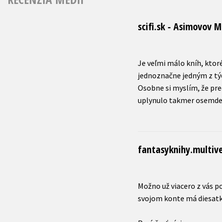
scifi.sk - Asimovov
Je veľmi málo kníh, ktor
jednoznačne jedným z tý
Osobne si myslím, že pre
fantasyknihy.multiv
Možno už viacero z vás p
svojom konte má diesatky 