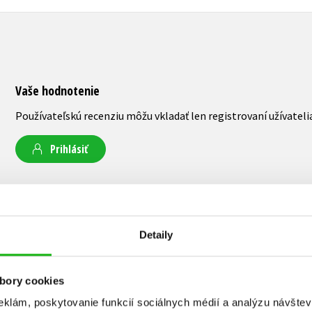
Vaše hodnotenie
Používateľskú recenziu môžu vkladať len registrovaní užívateli
Prihlásiť
AUTOR KNIHY
Detaily
Isaac Asimov
bory cookies
eklám, poskytovanie funkcií sociálnych médií a analýzu návšte