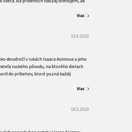
o sveta. Na príbehoch naozaj oceňujem, ak
Viac
23.6.2020
ko desaťročí v rukách Isaaca Asimova a jeho
ovateľa ruského pôvodu, na ktorého dielach
noriť do príbehov, ktoré pozná každý
Viac
18.5.2020