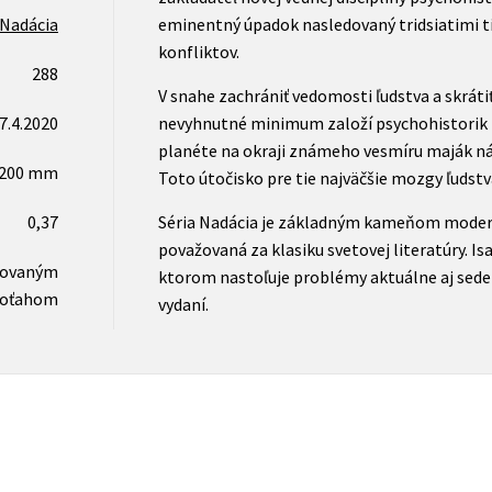
Nadácia
eminentný úpadok nasledovaný tridsiatimi ti
konfliktov.
288
V snahe zachrániť vedomosti ľudstva a skrát
7.4.2020
nevyhnutné minimum založí psychohistorik 
planéte na okraji známeho vesmíru maják ná
x200 mm
Toto útočisko pre tie najväčšie mozgy ľudstv
0,37
Séria Nadácia je základným kameňom moderné
považovaná za klasiku svetovej literatúry. Isa
novaným
ktorom nastoľuje problémy aktuálne aj sed
oťahom
vydaní.