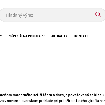
Hľadaný výraz
HY
✨ŠPECIÁLNA PONUKA
AKTUALITY
KONTAKT
Predškoláci
Komiks
Príroda a záhrada
Krížovky
Prírodné vedy
Kuchárske knihy
Technické vedy
New Adult
Učebnice
Obchod a ekonómia
eňom moderného sci-fi žánra a dnes je považovaná za klasiku 
Umenie a kultúra
Ostatné
dza v novom slovenskom preklade pri príležitosti stého výročia na
Výchova a pedagogika