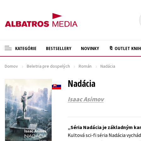
KATEGÓRIE
BESTSELLERY
NOVINKY
🔖 OUTLET KNI
Domov
Beletria pre dospelých
Román
Nadácia
🛍️ Darčekové poukazy
Cestovanie
✍️Knihy s podpisom
Nadácia
Darčekové publikácie
🎁 Limitované balíčky
Digitálna fotografia
Isaac Asimov
🔥 Výhodné predpredaje
Doplnkový sortiment
🏷️ Zlacnené knihy
Ezoterika a duchovný svet
Séria Nadácia je základným kam
⚔️ Zaklínač na CD
História a military
Kultová sci-fi séria Nadácia vychá
🔖Outlet knihy
Hobby