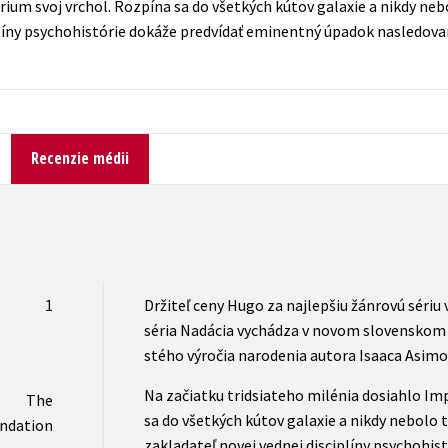
rium svoj vrchol. Rozpína sa do všetkých kútov galaxie a nikdy ne
Počítače
plíny psychohistórie dokáže predvídať eminentný úpadok nasledovan
dy
Young adult
Poézia
Young adult (SK)
Populárno - náučná pre dospelých
Zdravie a životný štýl
Populárno - náučné pre deti
Recenzie médii
Všetky tituly
1
Držiteľ ceny Hugo za najlepšiu žánrovú sériu v
séria Nadácia vychádza v novom slovenskom p
stého výročia narodenia autora Isaaca Asimo
Na začiatku tridsiateho milénia dosiahlo Im
The
sa do všetkých kútov galaxie a nikdy nebolo 
ndation
zakladateľ novej vednej disciplíny psychohis