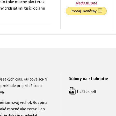
bolo také mocné ako teraz.
Nedostupné
ý tridsiatimi tisícročiami
Predaj ukončený
16,99
€
s DPH
Súbory na stiahnutie
šetkých čias. Kultová sci-fi
reklade pri príležitosti
Ukážka.pdf
va.
PDF
périum svoj vrchol. Rozpína
také mocné ako teraz. Len
tórie dokáže predvídať