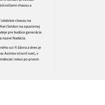
sícročiami chaosu a
iť obdobie chaosu na
Hari Seldon na opustenej
deje pre budúce generácie.
a nazve Nadácia.
ho sci-fi žánra a dnes je
ac Asimov stvoril svet, v
emdesiat rokov po prvom