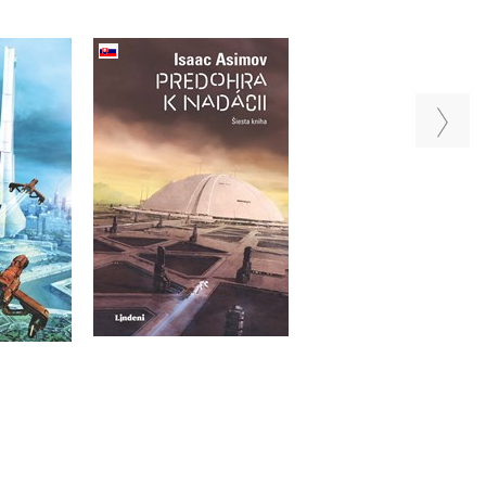
Predohra k nadácii (2.
dácie
Predohra k nadáci
akosť)
imov
Isaac Asimov
Isaac Asimov
Do košíka
a
Do košíka
20,32 €
 €
11,95 €