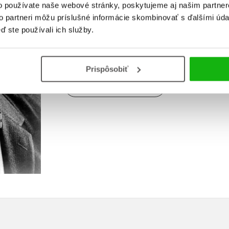
Isaac Asimov je autor mnohých kultových diel sci
o používate naše webové stránky, poskytujeme aj našim partner
Venoval sa aj písaniu vedeckých publikácií. Med
to partneri môžu príslušné informácie skombinovať s ďalšími údaj
séria
Nadácia
či zbierka poviedok
Ja, Robot
. 
ď ste používali ich služby.
najlepšiu žánrovú sériu všetkých čias. Bol čl
International a na jeho počesť po ňom pomenov
Prispôsobiť
Zobraziť profil autora