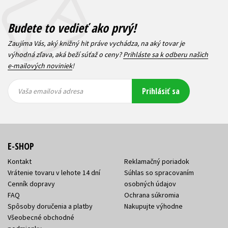
Budete to vedieť ako prvý!
Zaujíma Vás, aký knižný hit práve vychádza, na aký tovar je
výhodná zľava, aká beží súťaž o ceny?
Prihláste sa k odberu našich
e-mailových noviniek
!
Vaša
Vaša
Prihlásiť sa
emailová
emailová
Vaša emailová adresa
adresa
adresa
E-SHOP
Kontakt
Reklamačný poriadok
Vrátenie tovaru v lehote 14 dní
Súhlas so spracovaním
Cenník dopravy
osobných údajov
FAQ
Ochrana súkromia
Spôsoby doručenia a platby
Nakupujte výhodne
Všeobecné obchodné