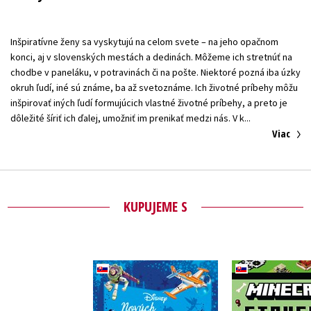
Inšpiratívne ženy sa vyskytujú na celom svete – na jeho opačnom
konci, aj v slovenských mestách a dedinách. Môžeme ich stretnúť na
chodbe v paneláku, v potravinách či na pošte. Niektoré pozná iba úzky
okruh ľudí, iné sú známe, ba až svetoznáme. Ich životné príbehy môžu
inšpirovať iných ľudí formujúcich vlastné životné príbehy, a preto je
Viac
KUPUJEME S
Disney - Nových 365
Minecra
rozprávok do
Stavebné ch
postieľky