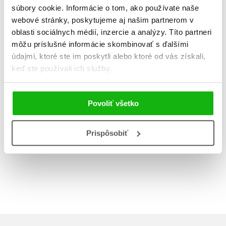
Príbehy n
Príbehy na dobrú
súbory cookie. Informácie o tom, ako používate naše
noc pre r
noc pre rebelky 2
webové stránky, poskytujeme aj našim partnerom v
,
Francesca 
oblasti sociálnych médií, inzercie a analýzy. Títo partneri
,
Francesca Cavallo
Elena Fa
Elena Favilli
môžu príslušné informácie skombinovať s ďalšími
údajmi, ktoré ste im poskytli alebo ktoré od vás získali,
keď ste používali ich služby.
Povoliť všetko
Do košíka
Do košík
13,99 €
16,99
Prispôsobiť