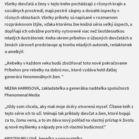
Všetky dievčatá a ženy v tejto knihe pochádzajú z rôznych krajín a
sociálnych prostredí, majú pestré záujmy a dosiahli úspechy v
rôznych oblastiach. Všetky príbehy sú napísané v rozmarnom
rozprávkovom štýle, vďaka ktorému žne knižná séria veľký úspech, a
dopĺňajú ich odvážne portréty vytvorené viac než šesťdesiatkou
mladých ilustrátoriek. Kniha okrem príbehov o úžasných dievčatách a
ženách zároveň predstavuje aj tvorbu mladých autoriek, redaktoriek
a umelkýň.
,,Rebelky v každom veku budú zbožňovať toto nové pokračovanie
Príbehov pre rebelky na dobrú noc, ktoré vzdáva hold ďalšej
generácii fenomenálnych žien. "
MEENA HARRISOVÁ, zakladateľka a generálna riaditeľka spoločnosti
Phenomenal Media
,,Vždy som chcela, aby mali moje dcéry otvorenú myseľ. Čítanie kníh z
tejto série ich to učí. Vnímajú tak príklady dievčat a žien, ktoré bojujú
za to, čomu veria, a to im dáva nový pohľad na vlastný prístup k životu
aj nové myšlienky a nápady pre ich vlastnú budúcnosť."
KRISTEN BELLOVÁ, herečka a spisovateľka