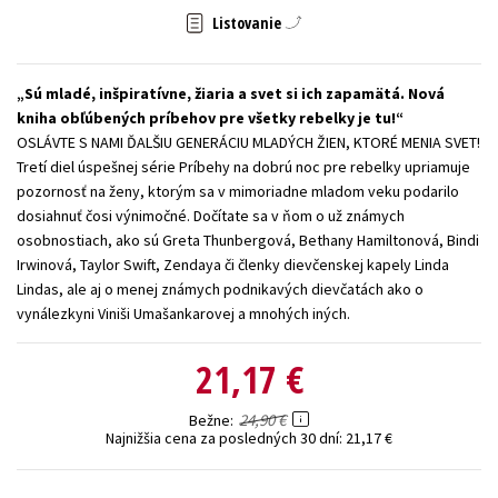
Listovanie
Technické vedy
Učebnice
Umenie a kultúra
Výchova a pedagogika
Young adult
Young adult (SK)
Sú mladé, inšpiratívne, žiaria a svet si ich zapamätá. Nová
Zdravie a životný štýl
kniha obľúbených príbehov pre všetky rebelky je tu!
OSLÁVTE S NAMI ĎALŠIU GENERÁCIU MLADÝCH ŽIEN, KTORÉ MENIA SVET!
Všetky tituly
Tretí diel úspešnej série Príbehy na dobrú noc pre rebelky upriamuje
pozornosť na ženy, ktorým sa v mimoriadne mladom veku podarilo
dosiahnuť čosi výnimočné. Dočítate sa v ňom o už známych
osobnostiach, ako sú Greta Thunbergová, Bethany Hamiltonová, Bindi
Irwinová, Taylor Swift, Zendaya či členky dievčenskej kapely Linda
Lindas, ale aj o menej známych podnikavých dievčatách ako o
vynálezkyni Viniši Umašankarovej a mnohých iných.
21,17 €
24,90 €
Bežne
Najnižšia cena za posledných 30 dní:
21,17 €