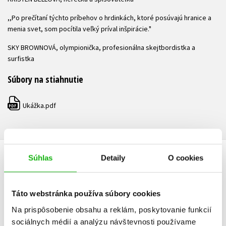
,,Po prečítaní týchto príbehov o hrdinkách, ktoré posúvajú hranice a
menia svet, som pocítila veľký príval inšpirácie."
SKY BROWNOVÁ, olympionička, profesionálna skejtbordistka a
surfistka
Súbory na stiahnutie
Ukážka.pdf
PDF
Súhlas
Detaily
O cookies
ĎALŠIE TITULY ZO SÉRIE "PRÍBEHY NA DOBRÚ NOC PRE
REBELKY"
Táto webstránka používa súbory cookies
Na prispôsobenie obsahu a reklám, poskytovanie funkcií
sociálnych médií a analýzu návštevnosti používame