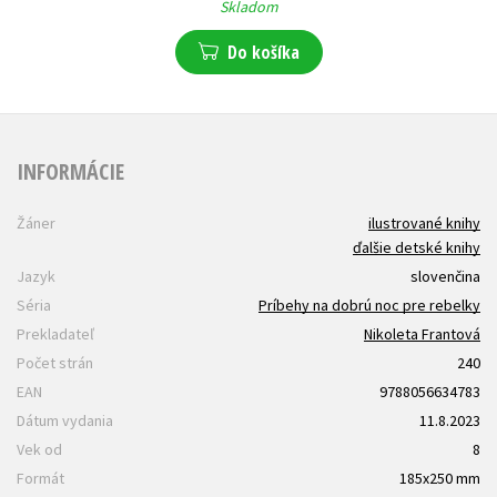
Skladom
Do košíka
INFORMÁCIE
Žáner
ilustrované knihy
ďalšie detské knihy
Jazyk
slovenčina
Séria
Príbehy na dobrú noc pre rebelky
Prekladateľ
Nikoleta Frantová
Počet strán
240
EAN
9788056634783
Dátum vydania
11.8.2023
Vek od
8
Formát
185x250 mm