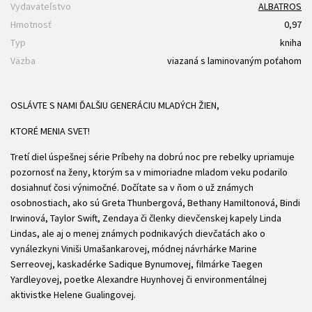
Vydavateľstvo
ALBATROS
Hmotnosť
0,97
Typ
kniha
Väzba
viazaná s laminovaným poťahom
OSLÁVTE S NAMI ĎALŠIU GENERÁCIU MLADÝCH ŽIEN,
KTORÉ MENIA SVET!
Tretí diel úspešnej série Príbehy na dobrú noc pre rebelky upriamuje
pozornosť na ženy, ktorým sa v mimoriadne mladom veku podarilo
dosiahnuť čosi výnimočné. Dočítate sa v ňom o už známych
osobnostiach, ako sú Greta Thunbergová, Bethany Hamiltonová, Bindi
Irwinová, Taylor Swift, Zendaya či členky dievčenskej kapely Linda
Lindas, ale aj o menej známych podnikavých dievčatách ako o
vynálezkyni Viniši Umašankarovej, módnej návrhárke Marine
Serreovej, kaskadérke Sadique Bynumovej, filmárke Taegen
Yardleyovej, poetke Alexandre Huynhovej či environmentálnej
aktivistke Helene Gualingovej.