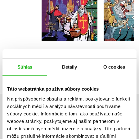
Do košíka
Do košík
14,02 €
14,02
Súhlas
Detaily
O cookies
Táto webstránka používa súbory cookies
Na prispôsobenie obsahu a reklám, poskytovanie funkcií
sociálnych médií a analýzu návštevnosti používame
UŽIVATEĽSKÁ RECENZIA
súbory cookie. Informácie o tom, ako používate naše
webové stránky, poskytujeme aj našim partnerom v
Žiadne užívateľské hodnotenia nie sú dostupné.
oblasti sociálnych médií, inzercie a analýzy. Títo partneri
môžu príslušné informácie skombinovať s ďalšími