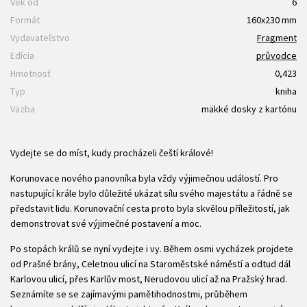
Vek od
6
Formát
160x230 mm
Vydavateľstvo
Fragment
Edícia
průvodce
Hmotnosť
0,423
Typ
kniha
Väzba
mäkké dosky z kartónu
Vydejte se do míst, kudy procházeli čeští králové!
Korunovace nového panovníka byla vždy výjimečnou událostí. Pro
nastupující krále bylo důležité ukázat sílu svého majestátu a řádně se
představit lidu. Korunovační cesta proto byla skvělou příležitostí, jak
demonstrovat své výjimečné postavení a moc.
Po stopách králů se nyní vydejte i vy. Během osmi vycházek projdete
od Prašné brány, Celetnou ulicí na Staroměstské náměstí a odtud dál
Karlovou ulicí, přes Karlův most, Nerudovou ulicí až na Pražský hrad.
Seznámíte se se zajímavými pamětihodnostmi, průběhem