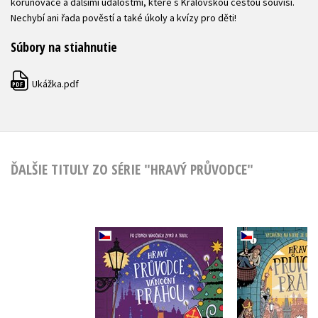
korunovace a dalšími událostmi, které s Královskou cestou souvisí.
Nechybí ani řada pověstí a také úkoly a kvízy pro děti!
Súbory na stiahnutie
Ukážka.pdf
PDF
ĎALŠIE TITULY ZO SÉRIE "HRAVÝ PRŮVODCE"
Hravý průvodce
Hravý pr
vánoční Prahou
Prah
Iva Petřinová
Iva Petř