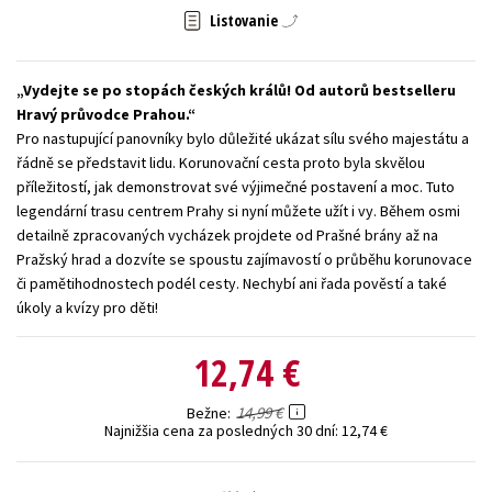
Listovanie
Technické vedy
Učebnice
Umenie a kultúra
Výchova a pedagogika
Young adult
Young adult (SK)
Vydejte se po stopách českých králů! Od autorů bestselleru
Zdravie a životný štýl
Hravý průvodce Prahou.
Pro nastupující panovníky bylo důležité ukázat sílu svého majestátu a
Všetky tituly
řádně se představit lidu. Korunovační cesta proto byla skvělou
příležitostí, jak demonstrovat své výjimečné postavení a moc. Tuto
legendární trasu centrem Prahy si nyní můžete užít i vy. Během osmi
detailně zpracovaných vycházek projdete od Prašné brány až na
Pražský hrad a dozvíte se spoustu zajímavostí o průběhu korunovace
či pamětihodnostech podél cesty. Nechybí ani řada pověstí a také
úkoly a kvízy pro děti!
12,74 €
14,99 €
Bežne
Najnižšia cena za posledných 30 dní:
12,74 €