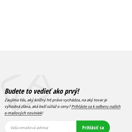
Budete to vedieť ako prvý!
Zaujíma Vás, aký knižný hit práve vychádza, na aký tovar je
výhodná zľava, aká beží súťaž o ceny?
Prihláste sa k odberu našich
e-mailových noviniek
!
Vaša
Vaša
Prihlásiť sa
emailová
emailová
Vaša emailová adresa
adresa
adresa