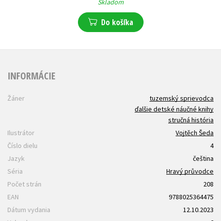
Skladom
Do košíka
INFORMÁCIE
Žáner
tuzemský sprievodca
ďalšie detské náučné knihy
stručná história
Ilustrátor
Vojtěch Šeda
Číslo dielu
4
Jazyk
čeština
Séria
Hravý průvodce
Počet strán
208
EAN
9788025364475
Dátum vydania
12.10.2023