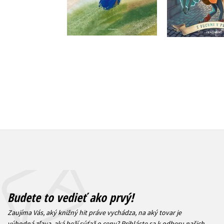
Do košíka
Do košík
9,17 €
12,74
Budete to vedieť ako prvý!
Zaujíma Vás, aký knižný hit práve vychádza, na aký tovar je
výhodná zľava, aká beží súťaž o ceny?
Prihláste sa k odberu našich