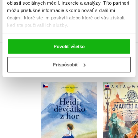
oblasti sociálnych médií, inzercie a analýzy. Títo partneri
Používateľskú recenziu môžu vkladať len registrovaní užívatelia
môžu príslušné informácie skombinovať s ďalšími
údajmi, ktoré ste im poskytli alebo ktoré od vás získali,
Prihlásiť
keď ste používali ich služby.
Povoliť všetko
KUPUJEME S
Prispôsobiť
Magickí age
Heidi, děvčátko z hor
duchmi v
Johanna Spyriová
Anja Wa