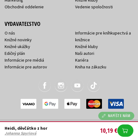
Obchodné oddelenie
Vedenie spoločnosti
VYDAVATEĽSTVO
O nás
Informácie pre kníhkupectvá a
Knižné novinky
knižnice
Knižné ukážky
Knižné kluby
Edičný plán
Naši autori
Informácie pre médiá
Kariéra
Informácie pre autorov
Kniha na zákazku
NAPÍŠTE NÁM
2026 © Albatrosmedia.sk, Albatros Media Slovakia
Heidi, děvčátko z hor
10,19 €
s.r.o.
Johanna Spyriová