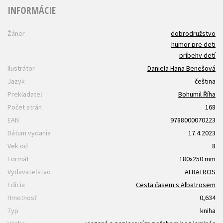
INFORMÁCIE
Žáner
dobrodružstvo
humor pre deti
príbehy detí
Ilustrátor
Daniela Hana Benešová
Jazyk
čeština
Prekladateľ
Bohumil Říha
Počet strán
168
EAN
9788000070223
Dátum vydania
17.4.2023
Vek od
8
Formát
180x250 mm
Vydavateľstvo
ALBATROS
Edícia
Cesta časem s Albatrosem
Hmotnosť
0,634
Typ
kniha