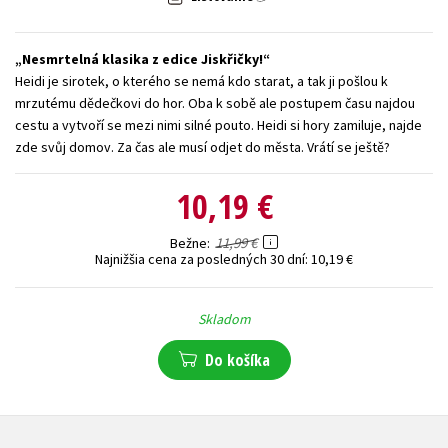
Technické vedy
Učebnice
Umenie a kultúra
Nesmrtelná klasika z edice Jiskřičky!
Výchova a pedagogika
Young adult
Young adult (SK)
Heidi je sirotek, o kterého se nemá kdo starat, a tak ji pošlou k
Zdravie a životný štýl
mrzutému dědečkovi do hor. Oba k sobě ale postupem času najdou
cestu a vytvoří se mezi nimi silné pouto. Heidi si hory zamiluje, najde
Všetky tituly
zde svůj domov. Za čas ale musí odjet do města. Vrátí se ještě?
10,19 €
11,99 €
Bežne
Najnižšia cena za posledných 30 dní:
10,19 €
Skladom
Do košíka