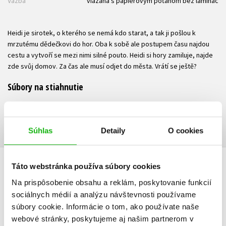
Väzba
viazaná s papierovým poťahom bez laminác
Heidi je sirotek, o kterého se nemá kdo starat, a tak ji pošlou k
mrzutému dědečkovi do hor. Oba k sobě ale postupem času najdou
cestu a vytvoří se mezi nimi silné pouto. Heidi si hory zamiluje, najde
zde svůj domov. Za čas ale musí odjet do města. Vrátí se ještě?
Súbory na stiahnutie
Ukážka.pdf
PDF
Súhlas
Detaily
O cookies
Táto webstránka používa súbory cookies
UŽIVATEĽSKÁ RECENZIA
Na prispôsobenie obsahu a reklám, poskytovanie funkcií
sociálnych médií a analýzu návštevnosti používame
Žiadne užívateľské hodnotenia nie sú dostupné.
súbory cookie. Informácie o tom, ako používate naše
webové stránky, poskytujeme aj našim partnerom v
Vaše hodnotenie