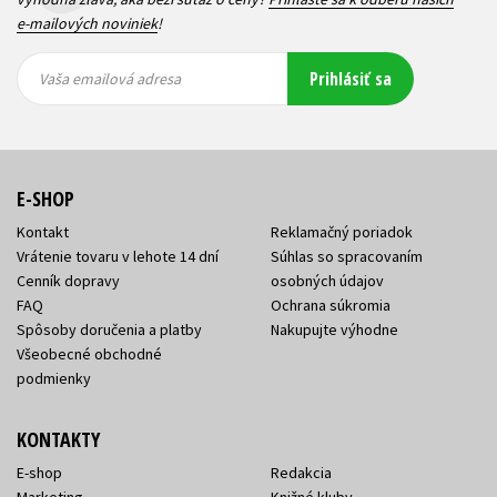
e-mailových noviniek
!
Vaša
Vaša
Prihlásiť sa
emailová
emailová
Vaša emailová adresa
adresa
adresa
E-SHOP
Kontakt
Reklamačný poriadok
Vrátenie tovaru v lehote 14 dní
Súhlas so spracovaním
Cenník dopravy
osobných údajov
FAQ
Ochrana súkromia
Spôsoby doručenia a platby
Nakupujte výhodne
Všeobecné obchodné
podmienky
KONTAKTY
E-shop
Redakcia
Marketing
Knižné kluby