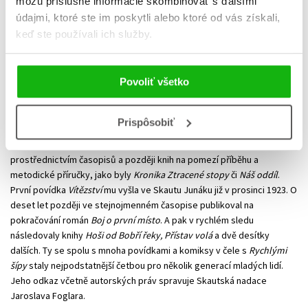
môžu príslušné informácie skombinovať s ďalšími
údajmi, ktoré ste im poskytli alebo ktoré od vás získali,
keď ste používali ich služby.
Jaroslav Foglar
Povoliť všetko
Spisovatel, šéfredaktor časopisů Mladý hlasatel, Junák a Vpřed,
Prispôsobiť
významný metodik, dlouholetý skautský vůdce 2. oddílu Praha. Své
zkušenosti, nápady a programové tipy nabízel ostatním
prostřednictvím časopisů a později knih na pomezí příběhu a
metodické příručky, jako byly
Kronika Ztracené stopy
či
Náš oddíl
.
První povídka
Vítězství
mu vyšla ve Skautu Junáku již v prosinci 1923. O
deset let později ve stejnojmenném časopise publikoval na
pokračování román
Boj o první místo
. A pak v rychlém sledu
následovaly knihy
Hoši od Bobří řeky, Přístav volá
a dvě desítky
dalších. Ty se spolu s mnoha povídkami a komiksy v čele s
Rychlými
šípy
staly nejpodstatnější četbou pro několik generací mladých lidí.
Jeho odkaz včetně autorských práv spravuje Skautská nadace
Jaroslava Foglara.