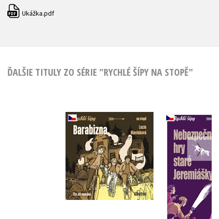
Ukážka.pdf
PDF
ĎALŠIE TITULY ZO SÉRIE "RYCHLÉ ŠÍPY NA STOPĚ"
Barabizna
Nebezpeč
(audiokniha na CD)
staré Jer
,
Lucie Hlavinková
,
Jaroslav 
Jaroslav Foglar
Pavel H
Do košíka
Do košík