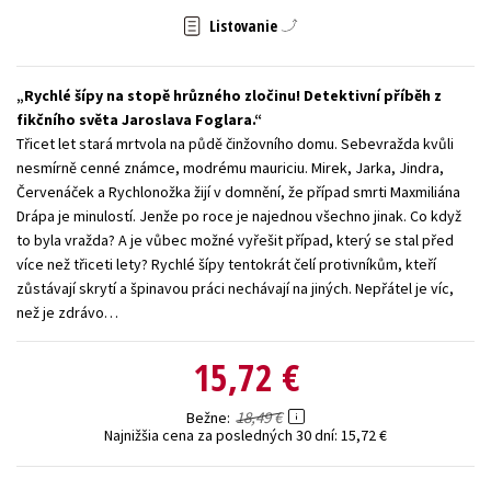
Listovanie
Technické vedy
Učebnice
Umenie a kultúra
Výchova a pedagogika
Young adult
Young adult (SK)
Rychlé šípy na stopě hrůzného zločinu! Detektivní příběh z
Zdravie a životný štýl
fikčního světa Jaroslava Foglara.
Třicet let stará mrtvola na půdě činžovního domu. Sebevražda kvůli
Všetky tituly
nesmírně cenné známce, modrému mauriciu. Mirek, Jarka, Jindra,
Červenáček a Rychlonožka žijí v domnění, že případ smrti Maxmiliána
Drápa je minulostí. Jenže po roce je najednou všechno jinak. Co když
to byla vražda? A je vůbec možné vyřešit případ, který se stal před
více než třiceti lety? Rychlé šípy tentokrát čelí protivníkům, kteří
zůstávají skrytí a špinavou práci nechávají na jiných. Nepřátel je víc,
než je zdrávo…
15,72 €
18,49 €
Bežne
Najnižšia cena za posledných 30 dní:
15,72 €