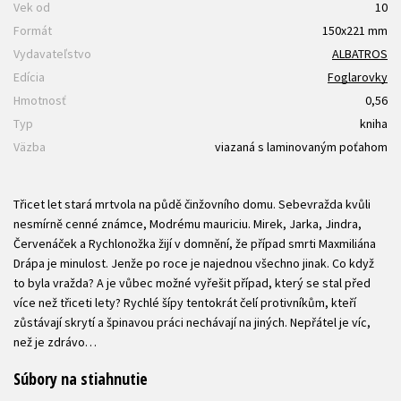
Vek od
10
Formát
150x221 mm
Vydavateľstvo
ALBATROS
Edícia
Foglarovky
Hmotnosť
0,56
Typ
kniha
Väzba
viazaná s laminovaným poťahom
Třicet let stará mrtvola na půdě činžovního domu. Sebevražda kvůli
nesmírně cenné známce, Modrému mauriciu. Mirek, Jarka, Jindra,
Červenáček a Rychlonožka žijí v domnění, že případ smrti Maxmiliána
Drápa je minulost. Jenže po roce je najednou všechno jinak. Co když
to byla vražda? A je vůbec možné vyřešit případ, který se stal před
více než třiceti lety? Rychlé šípy tentokrát čelí protivníkům, kteří
zůstávají skrytí a špinavou práci nechávají na jiných. Nepřátel je víc,
než je zdrávo…
Súbory na stiahnutie