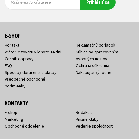
Prihlásiť sa
emailová
emailová
Vaša emailová adresa
adresa
adresa
E-SHOP
Kontakt
Reklamačný poriadok
Vrátenie tovaru v lehote 14 dní
Súhlas so spracovaním
Cenník dopravy
osobných údajov
FAQ
Ochrana súkromia
Spôsoby doručenia a platby
Nakupujte výhodne
Všeobecné obchodné
podmienky
KONTAKTY
E-shop
Redakcia
Marketing
Knižné kluby
Obchodné oddelenie
Vedenie spoločnosti