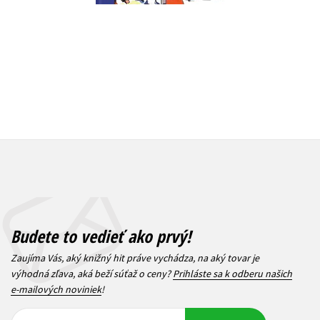
Budete to vedieť ako prvý!
Zaujíma Vás, aký knižný hit práve vychádza, na aký tovar je
výhodná zľava, aká beží súťaž o ceny?
Prihláste sa k odberu našich
e-mailových noviniek
!
Vaša
Vaša