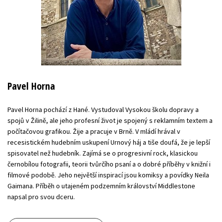
Pavel Horna
Pavel Horna pochází z Hané. Vystudoval Vysokou školu dopravy a
spojů v Žilině, ale jeho profesní život je spojený s reklamním textem a
počítačovou grafikou. Žije a pracuje v Brně. V mládí hrával v
recesistickém hudebním uskupení Urnový háj a tiše doufá, že je lepší
spisovatel než hudebník. Zajímá se o progresivní rock, klasickou
černobílou fotografii, teorii tvůrčího psaní a o dobré příběhy v knižní i
filmové podobě. Jeho největší inspirací jsou komiksy a povídky Neila
Gaimana. Příběh o utajeném podzemním království Middlestone
napsal pro svou dceru.