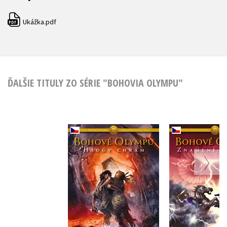
Ukážka.pdf
PDF
ĎALŠIE TITULY ZO SÉRIE "BOHOVIA OLYMPU"
Bohové Olympu –
Bohové Ol
Hádův chrám
Znamení 
Rick Riordan
Rick Rio