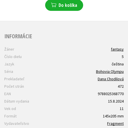
Do košíka
INFORMÁCIE
Žáner
fantasy
Číslo dielu
5
Jazyk
čeština
Séria
Bohovia Olympu
Prekladateľ
Dana Chodilová
Počet strán
472
EAN
9788025368770
Dátum vydania
15.8.2024
Vek od
11
Formát
145x205 mm
Vydavateľstvo
Fragment