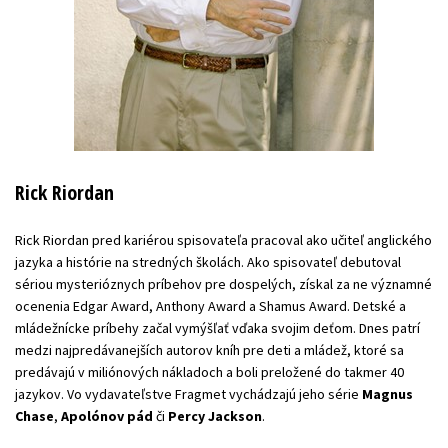
Rick Riordan
Rick Riordan pred kariérou spisovateľa pracoval ako učiteľ anglického
jazyka a histórie na stredných školách. Ako spisovateľ debutoval
sériou mysterióznych príbehov pre dospelých, získal za ne významné
ocenenia Edgar Award, Anthony Award a Shamus Award. Detské a
mládežnícke príbehy začal vymýšľať vďaka svojim deťom. Dnes patrí
medzi najpredávanejších autorov kníh pre deti a mládež, ktoré sa
predávajú v miliónových nákladoch a boli preložené do takmer 40
jazykov. Vo vydavateľstve Fragmet vychádzajú jeho série
Magnus
Chase
,
Apolónov pád
či
Percy Jackson
.