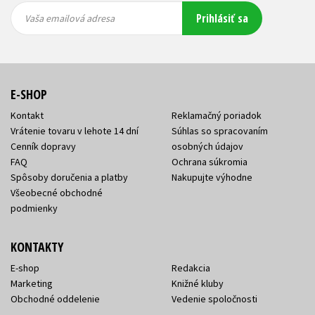
Vaša
Vaša
Prihlásiť sa
emailová
emailová
Vaša emailová adresa
adresa
adresa
E-SHOP
Kontakt
Reklamačný poriadok
Vrátenie tovaru v lehote 14 dní
Súhlas so spracovaním
Cenník dopravy
osobných údajov
FAQ
Ochrana súkromia
Spôsoby doručenia a platby
Nakupujte výhodne
Všeobecné obchodné
podmienky
KONTAKTY
E-shop
Redakcia
Marketing
Knižné kluby
Obchodné oddelenie
Vedenie spoločnosti