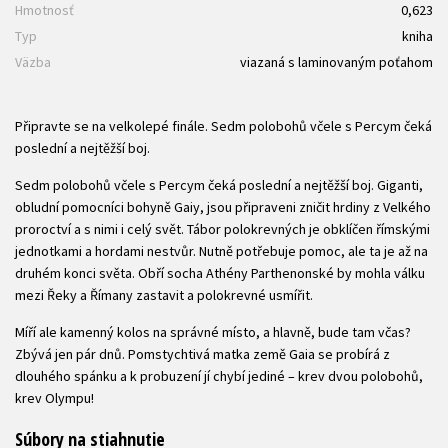
Hmotnosť
0,623
Typ
kniha
Väzba
viazaná s laminovaným poťahom
Připravte se na velkolepé finále. Sedm polobohů včele s Percym čeká
poslední a nejtěžší boj.
Sedm polobohů včele s Percym čeká poslední a nejtěžší boj. Giganti,
obludní pomocníci bohyně Gaiy, jsou připraveni zničit hrdiny z Velkého
proroctví a s nimi i celý svět. Tábor polokrevných je obklíčen římskými
jednotkami a hordami nestvůr. Nutně potřebuje pomoc, ale ta je až na
druhém konci světa. Obří socha Athény Parthenonské by mohla válku
mezi Řeky a Římany zastavit a polokrevné usmířit.
Míří ale kamenný kolos na správné místo, a hlavně, bude tam včas?
Zbývá jen pár dnů. Pomstychtivá matka země Gaia se probírá z
dlouhého spánku a k probuzení jí chybí jediné – krev dvou polobohů,
krev Olympu!
Súbory na stiahnutie