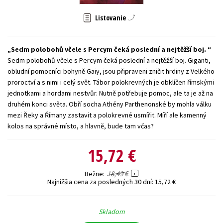
Technické vedy
Učebnice
Umenie a kultúra
Listovanie
Výchova a pedagogika
Young adult
Young adult (SK)
Zdravie a životný štýl
Sedm polobohů včele s Percym čeká poslední a nejtěžší boj.
Sedm polobohů včele s Percym čeká poslední a nejtěžší boj. Giganti,
Všetky tituly
obludní pomocníci bohyně Gaiy, jsou připraveni zničit hrdiny z Velkého
proroctví a s nimi i celý svět. Tábor polokrevných je obklíčen římskými
jednotkami a hordami nestvůr. Nutně potřebuje pomoc, ale ta je až na
druhém konci světa. Obří socha Athény Parthenonské by mohla válku
mezi Řeky a Římany zastavit a polokrevné usmířit. Míří ale kamenný
kolos na správné místo, a hlavně, bude tam včas?
15,72 €
18,49 €
Bežne
Najnižšia cena za posledných 30 dní:
15,72 €
Skladom