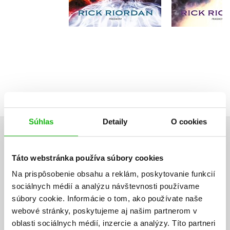
Do košíka
Do košík
15,72 €
15,72
Súhlas
Detaily
O cookies
UŽIVATEĽSKÁ RECENZIA
Táto webstránka používa súbory cookies
Žiadne užívateľské hodnotenia nie sú dostupné.
Na prispôsobenie obsahu a reklám, poskytovanie funkcií
sociálnych médií a analýzu návštevnosti používame
Vaše hodnotenie
súbory cookie. Informácie o tom, ako používate naše
webové stránky, poskytujeme aj našim partnerom v
Používateľskú recenziu môžu vkladať len registrovaní užívatelia
oblasti sociálnych médií, inzercie a analýzy. Títo partneri