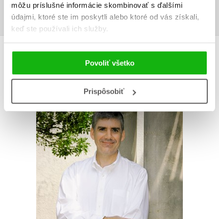
Prihlásiť
môžu príslušné informácie skombinovať s ďalšími
údajmi, ktoré ste im poskytli alebo ktoré od vás získali,
keď ste používali ich služby.
AUTOR KNIHY
Povoliť všetko
Prispôsobiť